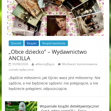
Dorośli
Książki
Książki katolickie
„Obce dziecko” – Wydawnictwo
ANCILLA
05/08/2026
wNaszejBajce
Możliwość komentowania
została wyłączona
„Bądźcie miłosierni, jak Ojciec wasz jest miłosierny. Nie
sądźcie, a nie będziecie sądzeni; nie potępiajcie, a nie
będziecie potępieni; odpuszczajcie,
Wspaniałe książki detektywistyczne!
„Cyryl, gdzie jesteś?” i „Tosia