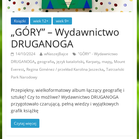
Książki
wiek 12+
wiek 9+
„GÓRY” – Wydawnictwo
DRUGANOGA
14/10/2024
wNaszejBajce
"GÓRY" - Wydawnictwo
,
,
,
,
,
DRUGANOGA
geografia
język kataloński
Karpaty
mapy
Mount
,
,
Everest
Regina Giménez / przekład Karolina Jaszecka
Tatrzański
Park Narodowy
Przepiękny, wielkoformatowy album łączący geografię i
sztukę? Czy to możliwe? Wydawnictwo DRUGANOGA
przygotowało czarującą, pełną wiedzy i wyjątkowych
grafik książkę
Czytaj więcej