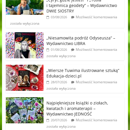
i tajemnica geodety” – Wydawnictwo
DWIE SIOSTRY
Możliwość komentowania
03/08/2026
została wyłączona
„Niesamowita podróż Odyseusza” –
Wydawnictwo LIBRA
Możliwość komentowania
01/08/2026
została wyłączona
„Wiersze Tuwima ilustrowane sztuką”
Edukacja-dzieci.pl
Możliwość komentowania
28/07/2026
została wyłączona
Najpiękniejsze książki o ziołach,
kwiatach i aromaterapii –
Wydawnictwo JEDNOŚĆ
Możliwość komentowania
20/07/2026
została wyłączona