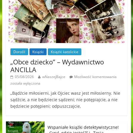
Dorośli
Książki
Książki katolickie
„Obce dziecko” – Wydawnictwo
ANCILLA
05/08/2026
wNaszejBajce
Możliwość komentowania
została wyłączona
„Bądźcie miłosierni, jak Ojciec wasz jest miłosierny. Nie
sądźcie, a nie będziecie sądzeni; nie potępiajcie, a nie
będziecie potępieni; odpuszczajcie,
Wspaniałe książki detektywistyczne!
„Cyryl, gdzie jesteś?” i „Tosia