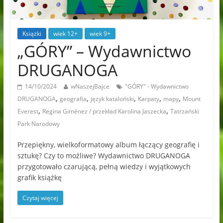
Książki
wiek 12+
wiek 9+
„GÓRY” – Wydawnictwo
DRUGANOGA
14/10/2024
wNaszejBajce
"GÓRY" - Wydawnictwo
,
,
,
,
,
DRUGANOGA
geografia
język kataloński
Karpaty
mapy
Mount
,
,
Everest
Regina Giménez / przekład Karolina Jaszecka
Tatrzański
Park Narodowy
Przepiękny, wielkoformatowy album łączący geografię i
sztukę? Czy to możliwe? Wydawnictwo DRUGANOGA
przygotowało czarującą, pełną wiedzy i wyjątkowych
grafik książkę
Czytaj więcej