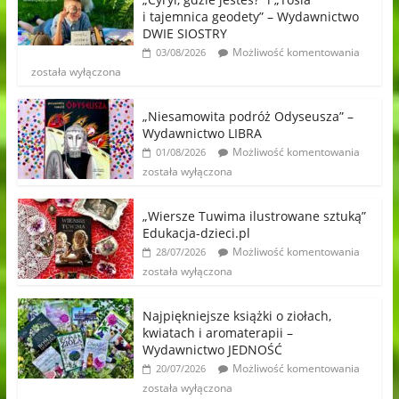
i tajemnica geodety” – Wydawnictwo
DWIE SIOSTRY
Możliwość komentowania
03/08/2026
została wyłączona
„Niesamowita podróż Odyseusza” –
Wydawnictwo LIBRA
Możliwość komentowania
01/08/2026
została wyłączona
„Wiersze Tuwima ilustrowane sztuką”
Edukacja-dzieci.pl
Możliwość komentowania
28/07/2026
została wyłączona
Najpiękniejsze książki o ziołach,
kwiatach i aromaterapii –
Wydawnictwo JEDNOŚĆ
Możliwość komentowania
20/07/2026
została wyłączona