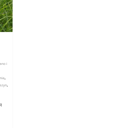
ano i
,
nia
,
szyn
ją