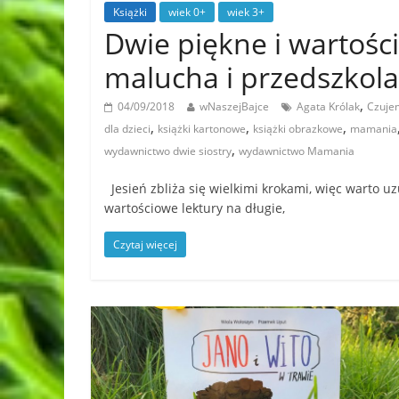
Książki
wiek 0+
wiek 3+
Dwie piękne i wartośc
malucha i przedszkola
,
04/09/2018
wNaszejBajce
Agata Królak
Czuje
,
,
,
dla dzieci
książki kartonowe
książki obrazkowe
mamania
,
wydawnictwo dwie siostry
wydawnictwo Mamania
Jesień zbliża się wielkimi krokami, więc warto uz
wartościowe lektury na długie,
Czytaj więcej