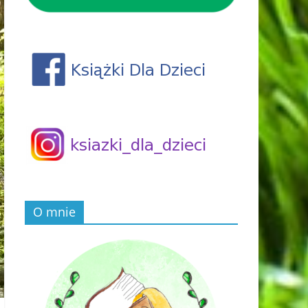
O mnie