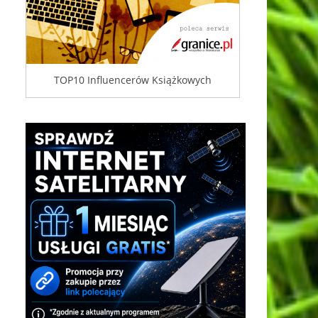
TOP10 Influencerów Książkowych