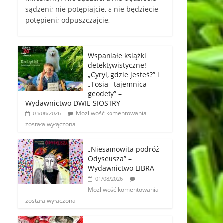
sądzeni; nie potępiajcie, a nie będziecie
potępieni; odpuszczajcie,
Wspaniałe książki
detektywistyczne!
„Cyryl, gdzie jesteś?” i
„Tosia i tajemnica
geodety” –
Wydawnictwo DWIE SIOSTRY
Możliwość komentowania
03/08/2026
została wyłączona
„Niesamowita podróż
Odyseusza” –
Wydawnictwo LIBRA
01/08/2026
Możliwość komentowania
została wyłączona