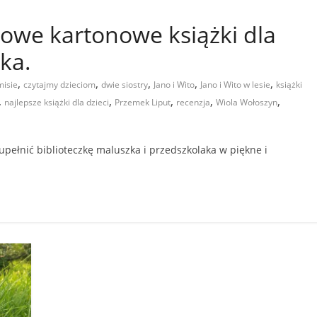
iowe kartonowe książki dla
ka.
,
,
,
,
,
misie
czytajmy dzieciom
dwie siostry
Jano i Wito
Jano i Wito w lesie
książki
,
,
,
,
,
najlepsze książki dla dzieci
Przemek Liput
recenzja
Wiola Wołoszyn
upełnić biblioteczkę maluszka i przedszkolaka w piękne i