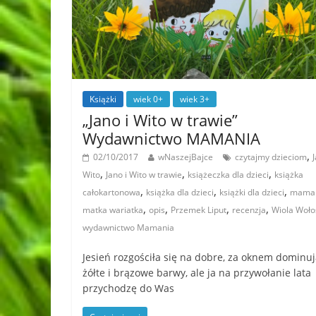
Książki
wiek 0+
wiek 3+
„Jano i Wito w trawie”
Wydawnictwo MAMANIA
,
02/10/2017
wNaszejBajce
czytajmy dzieciom
J
,
,
,
Wito
Jano i Wito w trawie
książeczka dla dzieci
książka
,
,
,
całokartonowa
książka dla dzieci
książki dla dzieci
mama
,
,
,
,
matka wariatka
opis
Przemek Liput
recenzja
Wiola Woło
wydawnictwo Mamania
Jesień rozgościła się na dobre, za oknem dominu
żółte i brązowe barwy, ale ja na przywołanie lata
przychodzę do Was