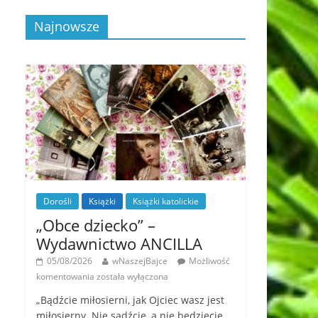
Najnowsze
Dorośli
Książki
Książki katolickie
„Obce dziecko” –
Wydawnictwo ANCILLA
05/08/2026
wNaszejBajce
Możliwość
komentowania
została wyłączona
„Bądźcie miłosierni, jak Ojciec wasz jest
miłosierny. Nie sądźcie, a nie będziecie