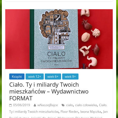
Książki
wiek 12+
wiek 6+
wiek 9+
Ciało. Ty i miliardy Twoich
mieszkańców – Wydawnictwo
FORMAT
,
,
05/06/2019
wNaszejBajce
ciało
ciało człowieka
Ciało.
,
,
,
Ty i miliardy Twoich mieszkańców
Floor Rieder
Iwona Mączka
Jan
,
,
,