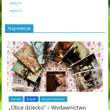
wiek 6+
wiek 9+
Najnowsze
Dorośli
Książki
Książki katolickie
„Obce dziecko” – Wydawnictwo