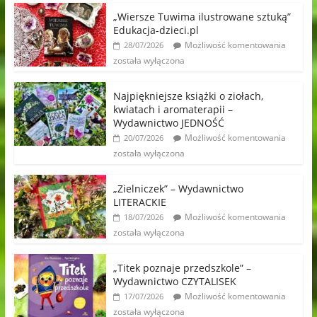
„Wiersze Tuwima ilustrowane sztuką”
Edukacja-dzieci.pl
Możliwość komentowania
28/07/2026
została wyłączona
Najpiękniejsze książki o ziołach,
kwiatach i aromaterapii –
Wydawnictwo JEDNOŚĆ
Możliwość komentowania
20/07/2026
została wyłączona
„Zielniczek” – Wydawnictwo
LITERACKIE
Możliwość komentowania
18/07/2026
została wyłączona
„Titek poznaje przedszkole” –
Wydawnictwo CZYTALISEK
Możliwość komentowania
17/07/2026
została wyłączona