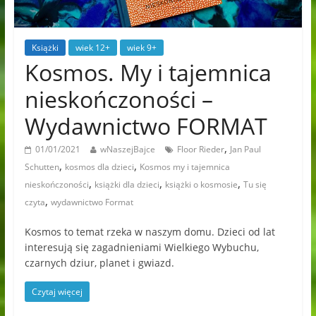
Książki
wiek 12+
wiek 9+
Kosmos. My i tajemnica
nieskończoności –
Wydawnictwo FORMAT
,
01/01/2021
wNaszejBajce
Floor Rieder
Jan Paul
,
,
Schutten
kosmos dla dzieci
Kosmos my i tajemnica
,
,
,
nieskończoności
książki dla dzieci
książki o kosmosie
Tu się
,
czyta
wydawnictwo Format
Kosmos to temat rzeka w naszym domu. Dzieci od lat
interesują się zagadnieniami Wielkiego Wybuchu,
czarnych dziur, planet i gwiazd.
Czytaj więcej