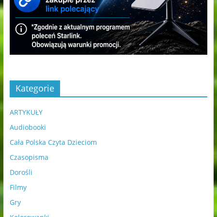
Kategorie
ARTYKUŁY
Audiobooki
Cała Polska Czyta Dzieciom
Czasopisma
Dorośli
Filmy
Gry