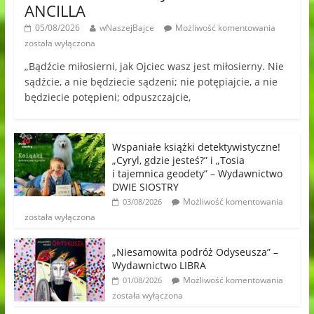
ANCILLA
05/08/2026
wNaszejBajce
Możliwość komentowania
została wyłączona
„Bądźcie miłosierni, jak Ojciec wasz jest miłosierny. Nie
sądźcie, a nie będziecie sądzeni; nie potępiajcie, a nie
będziecie potępieni; odpuszczajcie,
Wspaniałe książki detektywistyczne!
„Cyryl, gdzie jesteś?” i „Tosia
i tajemnica geodety” – Wydawnictwo
DWIE SIOSTRY
Możliwość komentowania
03/08/2026
została wyłączona
„Niesamowita podróż Odyseusza” –
Wydawnictwo LIBRA
Możliwość komentowania
01/08/2026
została wyłączona