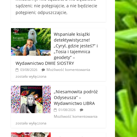
sądzeni; nie potępiajcie, a nie będziecie
potępieni; odpuszczajcie,
Wspaniałe książki
detektywistyczne!
„Cyryl, gdzie jesteś?” i
„Tosia i tajemnica
geodety” –
Wydawnictwo DWIE SIOSTRY
Możliwość komentowania
03/08/2026
została wyłączona
„Niesamowita podróż
Odyseusza” –
Wydawnictwo LIBRA
01/08/2026
Możliwość komentowania
została wyłączona