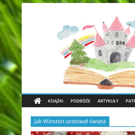
KSIĄŻKI
PODRÓŻE
ARTYKUŁY
PAT
Jak Winston uratował święta