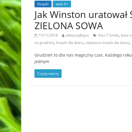
Książki
wiek 6+
Jak Winston uratował
ZIELONA SOWA
,
15/11/2018
wNaszejBajce
Alex T.Smith
boże n
,
,
,
na grudzień
książki dla dzieci
najlepsze książki dla dzieci
Grudzień to dla nas magiczny czas. Każdego roku
jednym
Czytaj więcej