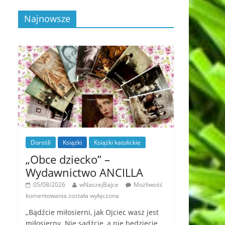
Najnowsze
Dorośli
Książki
Książki katolickie
„Obce dziecko” –
Wydawnictwo ANCILLA
05/08/2026
wNaszejBajce
Możliwość
komentowania
została wyłączona
„Bądźcie miłosierni, jak Ojciec wasz jest
miłosierny. Nie sądźcie, a nie będziecie