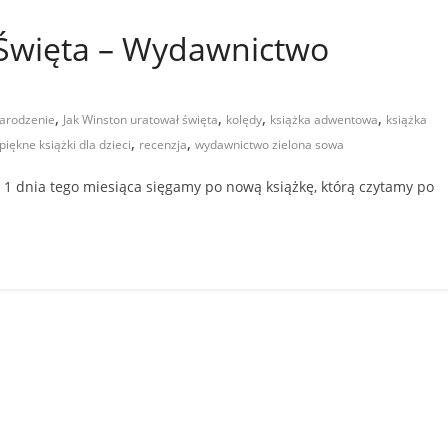
 Święta – Wydawnictwo
,
,
,
,
arodzenie
Jak Winston uratował święta
kolędy
książka adwentowa
książka
,
,
piękne książki dla dzieci
recenzja
wydawnictwo zielona sowa
 1 dnia tego miesiąca sięgamy po nową książkę, którą czytamy po