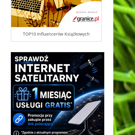
TOP10 Influencerów Książkowych