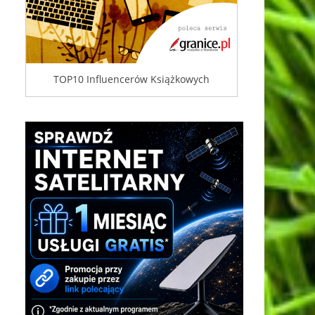
TOP10 Influencerów Książkowych