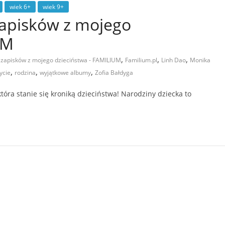
wiek 6+
wiek 9+
 zapisków z mojego
UM
,
,
,
a zapisków z mojego dzieciństwa - FAMILIUM
Familium.pl
Linh Dao
Monika
,
,
,
ycie
rodzina
wyjątkowe albumy
Zofia Bałdyga
óra stanie się kroniką dzieciństwa! Narodziny dziecka to