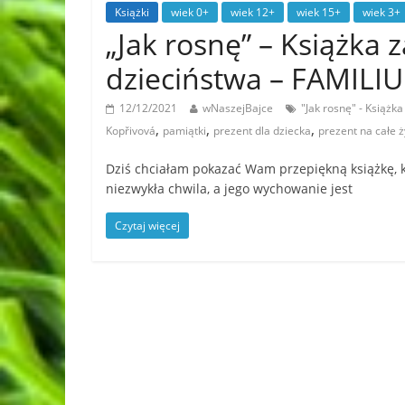
Książki
wiek 0+
wiek 12+
wiek 15+
wiek 3+
„Jak rosnę” – Książka
dzieciństwa – FAMILI
12/12/2021
wNaszejBajce
"Jak rosnę" - Książk
,
,
,
Kopřivová
pamiątki
prezent dla dziecka
prezent na całe ż
Dziś chciałam pokazać Wam przepiękną książkę, kt
niezwykła chwila, a jego wychowanie jest
Czytaj więcej