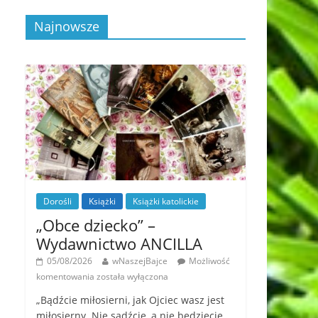
Najnowsze
Dorośli
Książki
Książki katolickie
„Obce dziecko” –
Wydawnictwo ANCILLA
05/08/2026
wNaszejBajce
Możliwość
komentowania
została wyłączona
„Bądźcie miłosierni, jak Ojciec wasz jest
miłosierny. Nie sądźcie, a nie będziecie