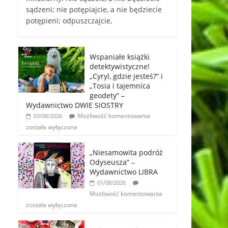
sądzeni; nie potępiajcie, a nie będziecie
potępieni; odpuszczajcie,
Wspaniałe książki
detektywistyczne!
„Cyryl, gdzie jesteś?” i
„Tosia i tajemnica
geodety” –
Wydawnictwo DWIE SIOSTRY
Możliwość komentowania
03/08/2026
została wyłączona
„Niesamowita podróż
Odyseusza” –
Wydawnictwo LIBRA
01/08/2026
Możliwość komentowania
została wyłączona