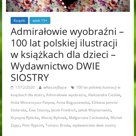
Książki
wiek 15+
Admirałowie wyobraźni –
100 lat polskiej ilustracji
w książkach dla dzieci –
Wydawnictwo DWIE
SIOSTRY
17/12/2020
wNaszejBajce
100 lat polskiej ilustracji w
,
,
,
książkach dla dzieci
Admirałowie wyobraźni
Aleksandra Cieślak
,
,
Anita Wincencjusz-Patyna
Anna Boguszewska
Elżbieta Jamróz-
,
,
,
,
Stolarska
Ewa Stiasny
Jacek Friedrich
Jakub Woynarowski
,
,
,
Krystyna Rybicka
Maciej Byliniak
Małgorzata Cackowska
Michał
,
,
,
Zając
Piotr Rypson
Tomasz Broda
wydawnictwo dwie siostry