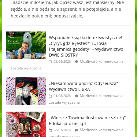
„Bądźcie miłosierni, jak Ojciec wasz jest miłosierny. Nie
sądźcie, a nie będziecie sądzeni; nie potępiajcie, a nie
będziecie potępieni; odpuszczajcie,
Wspaniałe książki detektywistyczne!
„Cyryl, gdzie jesteś?” i „Tosia
i tajemnica geodety” – Wydawnictwo
DWIE SIOSTRY
Możliwość komentowania
03/08/2026
została wyłączona
„Niesamowita podróż Odyseusza” –
Wydawnictwo LIBRA
Możliwość komentowania
01/08/2026
została wyłączona
„Wiersze Tuwima ilustrowane sztuką”
Edukacja-dzieci.pl
Możliwość komentowania
28/07/2026
została wyłączona