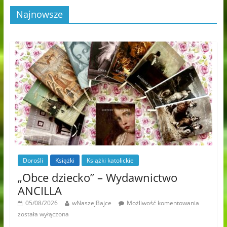
Najnowsze
Dorośli
Książki
Książki katolickie
„Obce dziecko” – Wydawnictwo
ANCILLA
05/08/2026
wNaszejBajce
Możliwość komentowania
została wyłączona