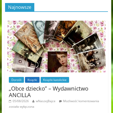
Najnowsze
Dorośli
Książki
Książki katolickie
„Obce dziecko” – Wydawnictwo
ANCILLA
05/08/2026
wNaszejBajce
Możliwość komentowania
została wyłączona