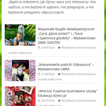
„Bądźcie miłosierni, jak Ojciec wasz jest miłosierny. Nie
sądźcie, a nie będziecie sądzeni; nie potępiajcie, a nie
będziecie potępieni; odpuszczajcie,
Wspaniałe książki detektywistyczne!
„Cyryl, gdzie jesteś?” i „Tosia
i tajemnica geodety” – Wydawnictwo
DWIE SIOSTRY
Możliwość komentowania
03/08/2026
została wyłączona
„Niesamowita podróż Odyseusza” –
Wydawnictwo LIBRA
Możliwość komentowania
01/08/2026
została wyłączona
„Wiersze Tuwima ilustrowane sztuką”
Edukacja-dzieci.pl
Możliwość komentowania
28/07/2026
została wyłączona