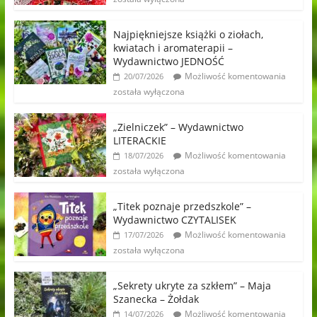
Najpiękniejsze książki o ziołach,
kwiatach i aromaterapii –
Wydawnictwo JEDNOŚĆ
Możliwość komentowania
20/07/2026
została wyłączona
„Zielniczek” – Wydawnictwo
LITERACKIE
Możliwość komentowania
18/07/2026
została wyłączona
„Titek poznaje przedszkole” –
Wydawnictwo CZYTALISEK
Możliwość komentowania
17/07/2026
została wyłączona
„Sekrety ukryte za szkłem” – Maja
Szanecka – Żołdak
Możliwość komentowania
14/07/2026