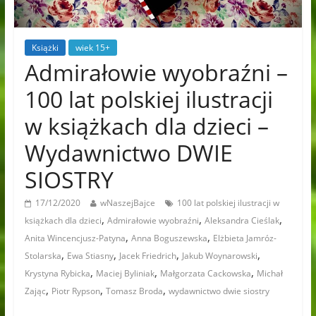
Książki
wiek 15+
Admirałowie wyobraźni –
100 lat polskiej ilustracji
w książkach dla dzieci –
Wydawnictwo DWIE
SIOSTRY
17/12/2020
wNaszejBajce
100 lat polskiej ilustracji w
,
,
,
książkach dla dzieci
Admirałowie wyobraźni
Aleksandra Cieślak
,
,
Anita Wincencjusz-Patyna
Anna Boguszewska
Elżbieta Jamróz-
,
,
,
,
Stolarska
Ewa Stiasny
Jacek Friedrich
Jakub Woynarowski
,
,
,
Krystyna Rybicka
Maciej Byliniak
Małgorzata Cackowska
Michał
,
,
,
Zając
Piotr Rypson
Tomasz Broda
wydawnictwo dwie siostry