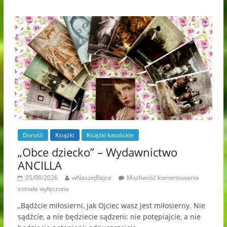
Dorośli
Książki
Książki katolickie
„Obce dziecko” – Wydawnictwo
ANCILLA
05/08/2026
wNaszejBajce
Możliwość komentowania
została wyłączona
„Bądźcie miłosierni, jak Ojciec wasz jest miłosierny. Nie
sądźcie, a nie będziecie sądzeni; nie potępiajcie, a nie