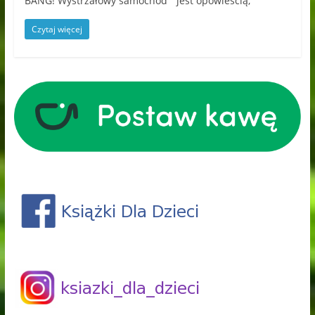
BANG! Wystrzałowy samochód” jest opowieścią,
Czytaj więcej