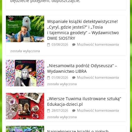
będziecie potępieni; odpuszczajcie,
Wspaniałe książki detektywistyczne!
„Cyryl, gdzie jesteś?” i „Tosia
i tajemnica geodety” – Wydawnictwo
DWIE SIOSTRY
Możliwość komentowania
03/08/2026
została wyłączona
„Niesamowita podróż Odyseusza” –
Wydawnictwo LIBRA
Możliwość komentowania
01/08/2026
została wyłączona
„Wiersze Tuwima ilustrowane sztuką”
Edukacja-dzieci.pl
Możliwość komentowania
28/07/2026
została wyłączona
Najpiękniejsze książki o ziołach,