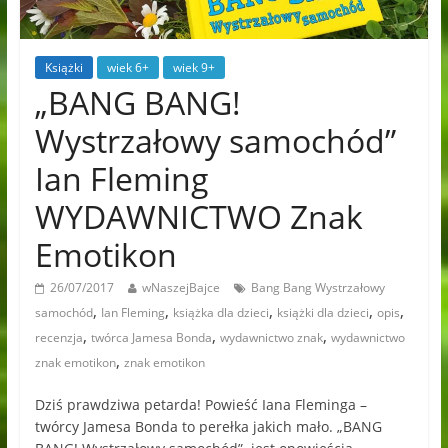
Książki
wiek 6+
wiek 9+
„BANG BANG!
Wystrzałowy samochód”
Ian Fleming
WYDAWNICTWO Znak
Emotikon
26/07/2017
wNaszejBajce
Bang Bang Wystrzałowy
,
,
,
,
,
samochód
Ian Fleming
książka dla dzieci
książki dla dzieci
opis
,
,
,
recenzja
twórca Jamesa Bonda
wydawnictwo znak
wydawnictwo
,
znak emotikon
znak emotikon
Dziś prawdziwa petarda! Powieść Iana Fleminga –
twórcy Jamesa Bonda to perełka jakich mało. „BANG