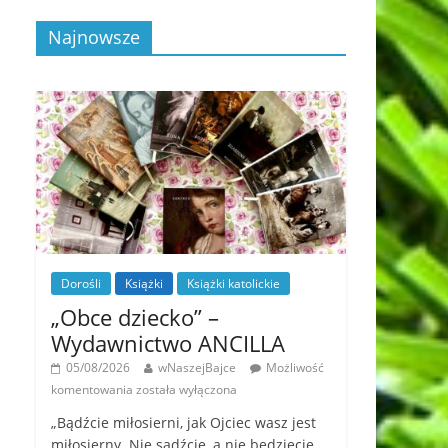
Najnowsze
Dorośli
Książki
Książki katolickie
„Obce dziecko” –
Wydawnictwo ANCILLA
05/08/2026
wNaszejBajce
Możliwość
komentowania
została wyłączona
„Bądźcie miłosierni, jak Ojciec wasz jest
miłosierny. Nie sądźcie, a nie będziecie