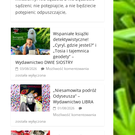
sądzeni; nie potępiajcie, a nie będziecie
potępieni; odpuszczajcie,
Wspaniałe książki
detektywistyczne!
„Cyryl, gdzie jesteś?” i
„Tosia i tajemnica
geodety” –
Wydawnictwo DWIE SIOSTRY
Możliwość komentowania
03/08/2026
została wyłączona
„Niesamowita podróż
Odyseusza” –
Wydawnictwo LIBRA
01/08/2026
Możliwość komentowania
została wyłączona