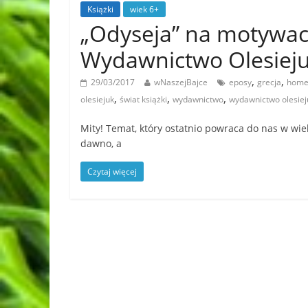
Książki
wiek 6+
„Odyseja” na motywa
Wydawnictwo Olesiej
,
,
29/03/2017
wNaszejBajce
eposy
grecja
home
,
,
,
olesiejuk
świat książki
wydawnictwo
wydawnictwo olesiej
Mity! Temat, który ostatnio powraca do nas w wiel
dawno, a
Czytaj więcej