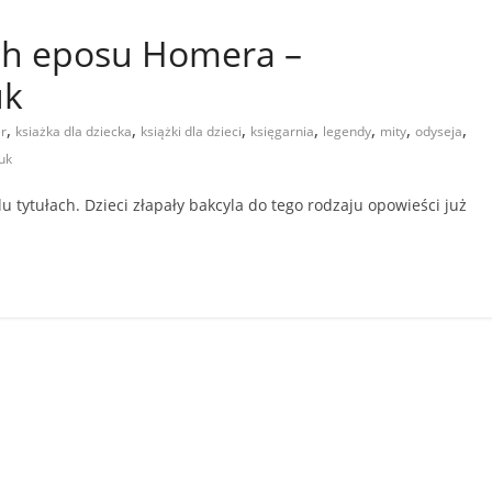
ch eposu Homera –
uk
,
,
,
,
,
,
,
r
ksiażka dla dziecka
książki dla dzieci
księgarnia
legendy
mity
odyseja
uk
u tytułach. Dzieci złapały bakcyla do tego rodzaju opowieści już