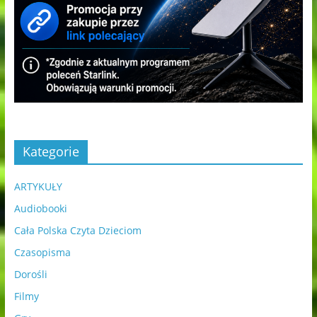
Kategorie
ARTYKUŁY
Audiobooki
Cała Polska Czyta Dzieciom
Czasopisma
Dorośli
Filmy