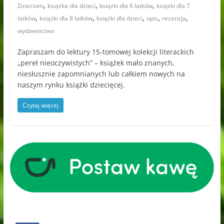
,
,
,
Dzieciom
książka dla dzieci
książki dla 6 latków
książki dla 7
,
,
,
,
,
latków
książki dla 8 latków
książki dla dzieci
opis
recenzja
wydawnictwo
Zapraszam do lektury 15-tomowej kolekcji literackich
„pereł nieoczywistych” – książek mało znanych,
niesłusznie zapomnianych lub całkiem nowych na
naszym rynku książki dziecięcej.
Czytaj więcej