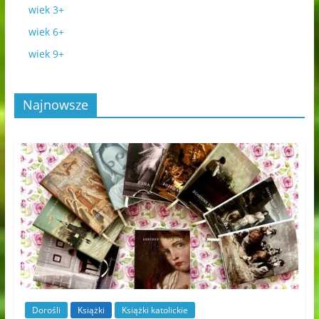
wiek 3+
wiek 6+
wiek 9+
Najnowsze
Dorośli
Książki
Książki katolickie