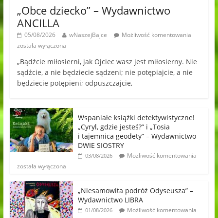
„Obce dziecko” – Wydawnictwo
ANCILLA
05/08/2026
wNaszejBajce
Możliwość komentowania
została wyłączona
„Bądźcie miłosierni, jak Ojciec wasz jest miłosierny. Nie
sądźcie, a nie będziecie sądzeni; nie potępiajcie, a nie
będziecie potępieni; odpuszczajcie,
Wspaniałe książki detektywistyczne!
„Cyryl, gdzie jesteś?” i „Tosia
i tajemnica geodety” – Wydawnictwo
DWIE SIOSTRY
Możliwość komentowania
03/08/2026
została wyłączona
„Niesamowita podróż Odyseusza” –
Wydawnictwo LIBRA
Możliwość komentowania
01/08/2026