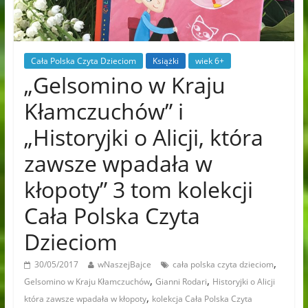
Cała Polska Czyta Dzieciom
Książki
wiek 6+
„Gelsomino w Kraju
Kłamczuchów” i
„Historyjki o Alicji, która
zawsze wpadała w
kłopoty” 3 tom kolekcji
Cała Polska Czyta
Dzieciom
,
30/05/2017
wNaszejBajce
cała polska czyta dzieciom
,
,
Gelsomino w Kraju Kłamczuchów
Gianni Rodari
Historyjki o Alicji
,
która zawsze wpadała w kłopoty
kolekcja Cała Polska Czyta