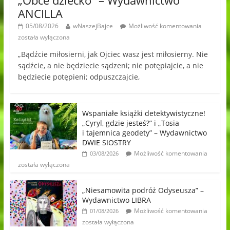
„Obce dziecko” – Wydawnictwo
ANCILLA
05/08/2026
wNaszejBajce
Możliwość komentowania
została wyłączona
„Bądźcie miłosierni, jak Ojciec wasz jest miłosierny. Nie
sądźcie, a nie będziecie sądzeni; nie potępiajcie, a nie
będziecie potępieni; odpuszczajcie,
Wspaniałe książki detektywistyczne!
„Cyryl, gdzie jesteś?” i „Tosia
i tajemnica geodety” – Wydawnictwo
DWIE SIOSTRY
Możliwość komentowania
03/08/2026
została wyłączona
„Niesamowita podróż Odyseusza” –
Wydawnictwo LIBRA
Możliwość komentowania
01/08/2026
została wyłączona