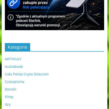
Kategorie
ARTYKUŁY
Audiobooki
Cała Polska Czyta Dzieciom
Czasopisma
Dorośli
Filmy
Gry