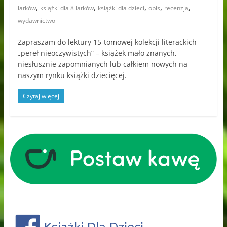
,
,
,
,
,
latków
książki dla 8 latków
książki dla dzieci
opis
recenzja
wydawnictwo
Zapraszam do lektury 15-tomowej kolekcji literackich
„pereł nieoczywistych” – książek mało znanych,
niesłusznie zapomnianych lub całkiem nowych na
naszym rynku książki dziecięcej.
Czytaj więcej