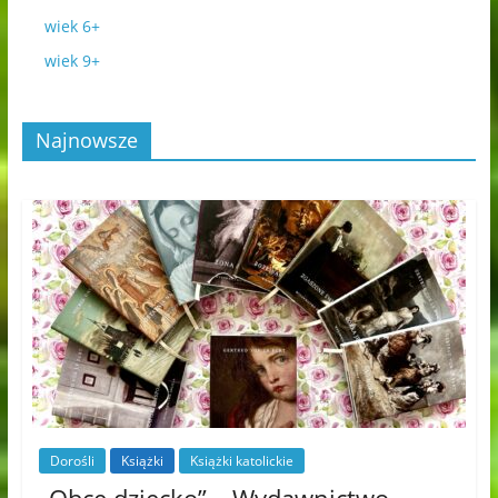
wiek 6+
wiek 9+
Najnowsze
Dorośli
Książki
Książki katolickie