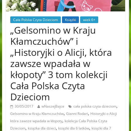
Cała Polska Czyta Dzieciom
Książki
wiek 6+
„Gelsomino w Kraju
Kłamczuchów” i
„Historyjki o Alicji, która
zawsze wpadała w
kłopoty” 3 tom kolekcji
Cała Polska Czyta
Dzieciom
,
30/05/2017
wNaszejBajce
cała polska czyta dzieciom
,
,
Gelsomino w Kraju Kłamczuchów
Gianni Rodari
Historyjki o Alicji
,
która zawsze wpadała w kłopoty
kolekcja Cała Polska Czyta
,
,
,
Dzieciom
książka dla dzieci
książki dla 6 latków
książki dla 7