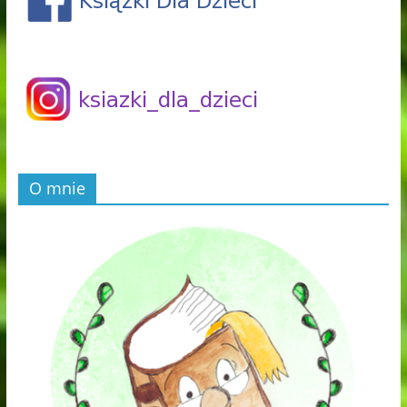
O mnie