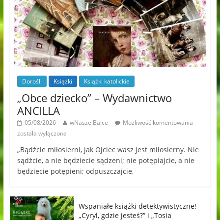
Dorośli
Książki
Książki katolickie
„Obce dziecko” – Wydawnictwo
ANCILLA
05/08/2026
wNaszejBajce
Możliwość komentowania
została wyłączona
„Bądźcie miłosierni, jak Ojciec wasz jest miłosierny. Nie
sądźcie, a nie będziecie sądzeni; nie potępiajcie, a nie
będziecie potępieni; odpuszczajcie,
Wspaniałe książki detektywistyczne!
„Cyryl, gdzie jesteś?” i „Tosia