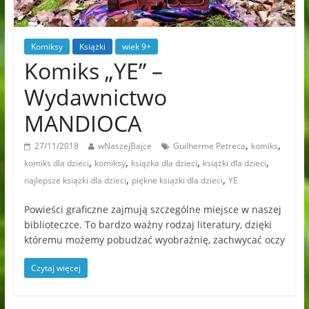
Komiksy
Książki
wiek 9+
Komiks „YE” –
Wydawnictwo
MANDIOCA
,
,
27/11/2018
wNaszejBajce
Guilherme Petreca
komiks
,
,
,
,
komiks dla dzieci
komiksy
książka dla dzieci
książki dla dzieci
,
,
najlepsze książki dla dzieci
piękne książki dla dzieci
YE
Powieści graficzne zajmują szczególne miejsce w naszej
biblioteczce. To bardzo ważny rodzaj literatury, dzięki
któremu możemy pobudzać wyobraźnię, zachwycać oczy
Czytaj więcej