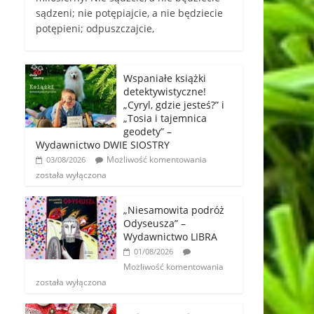
sądzeni; nie potępiajcie, a nie będziecie
potępieni; odpuszczajcie,
Wspaniałe książki
detektywistyczne!
„Cyryl, gdzie jesteś?” i
„Tosia i tajemnica
geodety” –
Wydawnictwo DWIE SIOSTRY
Możliwość komentowania
03/08/2026
została wyłączona
„Niesamowita podróż
Odyseusza” –
Wydawnictwo LIBRA
01/08/2026
Możliwość komentowania
została wyłączona