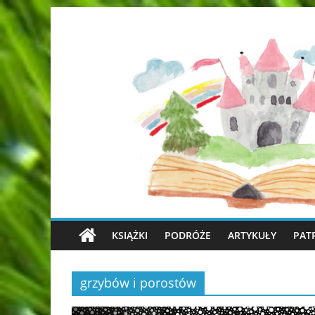
KSIĄŻKI
PODRÓŻE
ARTYKUŁY
PAT
grzybów i porostów