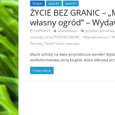
Książki
wiek 6+
wiek 9+
ŻYCIE BEZ GRANIC – „M
własny ogród” – Wyd
14/05/2023
wNaszejBajce
grzybów i porostów
,
przyroda
Seria ŻYCIE BEZ GRANIC - "Moje własne zoo" i 
,
,
Pernický
Tomáš Tůma
zwierzęta
Macie ochotę na dwie przyrodnicze perełki? Wyd
wielkoformatową serią książek, która odkrywa pr
Czytaj więcej