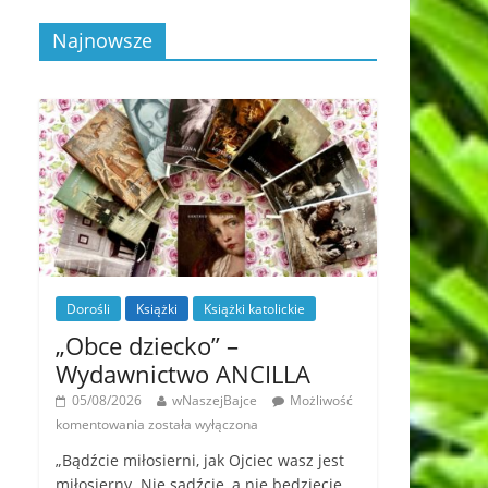
Najnowsze
Dorośli
Książki
Książki katolickie
„Obce dziecko” –
Wydawnictwo ANCILLA
05/08/2026
wNaszejBajce
Możliwość
komentowania
została wyłączona
„Bądźcie miłosierni, jak Ojciec wasz jest
miłosierny. Nie sądźcie, a nie będziecie