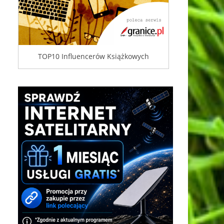
TOP10 Influencerów Książkowych