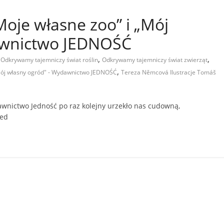
oje własne zoo” i „Mój
awnictwo JEDNOŚĆ
,
,
,
Odkrywamy tajemniczy świat roślin
Odkrywamy tajemniczy świat zwierząt
,
"Mój własny ogród" - Wydawnictwo JEDNOŚĆ
Tereza Němcová Ilustracje Tomáš
awnictwo Jedność po raz kolejny urzekło nas cudowną,
zed