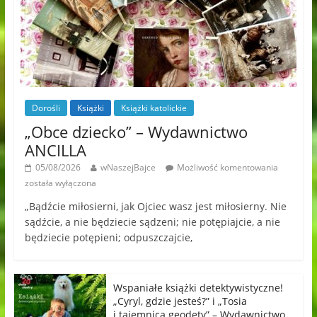
Dorośli
Książki
Książki katolickie
„Obce dziecko” – Wydawnictwo
ANCILLA
05/08/2026
wNaszejBajce
Możliwość komentowania
została wyłączona
„Bądźcie miłosierni, jak Ojciec wasz jest miłosierny. Nie
sądźcie, a nie będziecie sądzeni; nie potępiajcie, a nie
będziecie potępieni; odpuszczajcie,
Wspaniałe książki detektywistyczne!
„Cyryl, gdzie jesteś?” i „Tosia
i tajemnica geodety” – Wydawnictwo