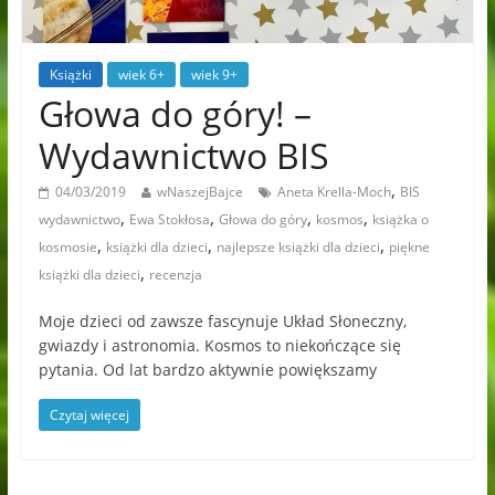
Książki
wiek 6+
wiek 9+
Głowa do góry! –
Wydawnictwo BIS
,
04/03/2019
wNaszejBajce
Aneta Krella-Moch
BIS
,
,
,
,
wydawnictwo
Ewa Stokłosa
Głowa do góry
kosmos
książka o
,
,
,
kosmosie
książki dla dzieci
najlepsze książki dla dzieci
piękne
,
książki dla dzieci
recenzja
Moje dzieci od zawsze fascynuje Układ Słoneczny,
gwiazdy i astronomia. Kosmos to niekończące się
pytania. Od lat bardzo aktywnie powiększamy
Czytaj więcej