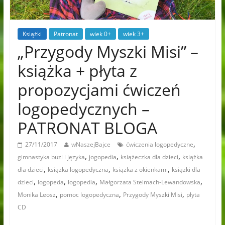
Książki
Patronat
wiek 0+
wiek 3+
„Przygody Myszki Misi” –
książka + płyta z
propozycjami ćwiczeń
logopedycznych –
PATRONAT BLOGA
,
27/11/2017
wNaszejBajce
ćwiczenia logopedyczne
,
,
,
gimnastyka buzi i języka
jogopedia
książeczka dla dzieci
książka
,
,
,
dla dzieci
książka logopedyczna
książka z okienkami
książki dla
,
,
,
,
dzieci
logopeda
logopedia
Małgorzata Stelmach-Lewandowska
,
,
,
Monika Leosz
pomoc logopedyczna
Przygody Myszki Misi
płyta
CD