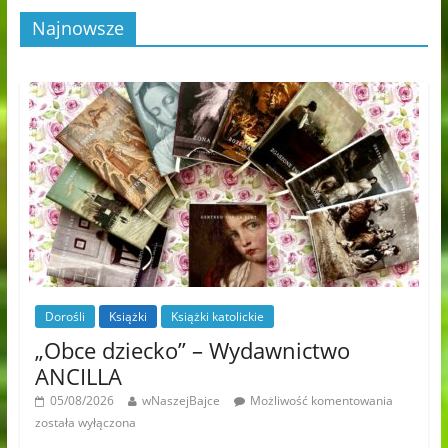
Najnowsze
Dorośli
Książki
Książki katolickie
„Obce dziecko” – Wydawnictwo
ANCILLA
05/08/2026
wNaszejBajce
Możliwość komentowania
została wyłączona