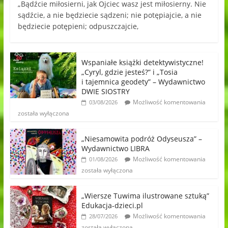
„Bądźcie miłosierni, jak Ojciec wasz jest miłosierny. Nie
sądźcie, a nie będziecie sądzeni; nie potępiajcie, a nie
będziecie potępieni; odpuszczajcie,
Wspaniałe książki detektywistyczne!
„Cyryl, gdzie jesteś?” i „Tosia
i tajemnica geodety” – Wydawnictwo
DWIE SIOSTRY
Możliwość komentowania
03/08/2026
została wyłączona
„Niesamowita podróż Odyseusza” –
Wydawnictwo LIBRA
Możliwość komentowania
01/08/2026
została wyłączona
„Wiersze Tuwima ilustrowane sztuką”
Edukacja-dzieci.pl
Możliwość komentowania
28/07/2026
została wyłączona