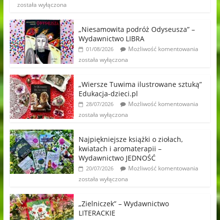
została wyłączona
„Niesamowita podróż Odyseusza” –
Wydawnictwo LIBRA
Możliwość komentowania
01/08/2026
została wyłączona
„Wiersze Tuwima ilustrowane sztuką”
Edukacja-dzieci.pl
Możliwość komentowania
28/07/2026
została wyłączona
Najpiękniejsze książki o ziołach,
kwiatach i aromaterapii –
Wydawnictwo JEDNOŚĆ
Możliwość komentowania
20/07/2026
została wyłączona
„Zielniczek” – Wydawnictwo
LITERACKIE