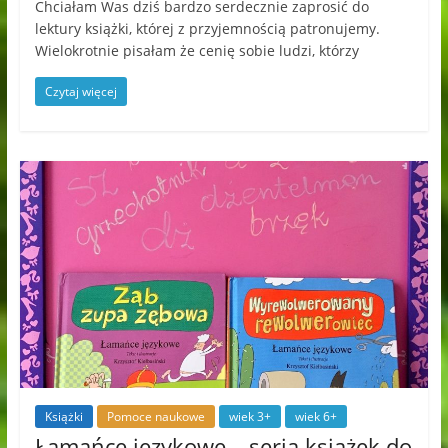
Chciałam Was dziś bardzo serdecznie zaprosić do
lektury książki, której z przyjemnością patronujemy.
Wielokrotnie pisałam że cenię sobie ludzi, którzy
Czytaj więcej
Książki
Pomoce naukowe
wiek 3+
wiek 6+
Łamańce językowe – seria książek do