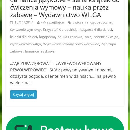
ćwiczenia wymowy – nauka przez
zabawę – Wydawnictwo WILGA
,
15/11/2017
wNaszejBajce
ćwiczenia logopedyczne
,
,
,
ćwiczenie wymowy
Krzysztof Kiełbasiński
książeczki dla dzieci
,
,
,
,
,
,
książki dla dzieci
logopedia
nauka i zabawa
opis
recenzja
wilga
,
,
wydawnictwo wilga
Wyrewolwerowany rewolwerowiec
Ząb zupa
,
zębowa
łamańce językowe
„ZĄB ZUPA ZĘBOWA” i „WYREWOLWEROWANY
REWOLWEROWIEC” Stół z powyłamywanymi nogami,
dżdżysta pogoda, dżentelmen w dżinsach…. na pewno
wiele z nas
Czytaj więcej