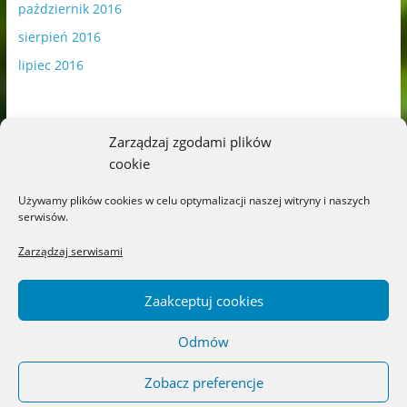
październik 2016
sierpień 2016
lipiec 2016
Zarządzaj zgodami plików
cookie
Publikowane materiały zawierają płatną promocję.
Używamy plików cookies w celu optymalizacji naszej witryny i naszych
serwisów.
Polityka plików cookies
-
Polityka prywatności
Zarządzaj serwisami
Zaakceptuj cookies
Odmów
Copyright © 2026
Blog o książkach dla dzieci i młodzieży –
recenzje i rekomendacje
. All rights reserved.
Zobacz preferencje
Theme: ColorMag by
ThemeGrill
. Powered by
WordPress
.