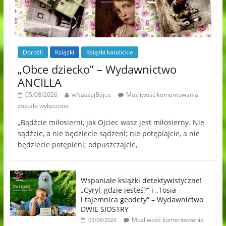
Dorośli
Książki
Książki katolickie
„Obce dziecko” – Wydawnictwo
ANCILLA
05/08/2026
wNaszejBajce
Możliwość komentowania
została wyłączona
„Bądźcie miłosierni, jak Ojciec wasz jest miłosierny. Nie
sądźcie, a nie będziecie sądzeni; nie potępiajcie, a nie
będziecie potępieni; odpuszczajcie,
Wspaniałe książki detektywistyczne!
„Cyryl, gdzie jesteś?” i „Tosia
i tajemnica geodety” – Wydawnictwo
DWIE SIOSTRY
Możliwość komentowania
03/08/2026