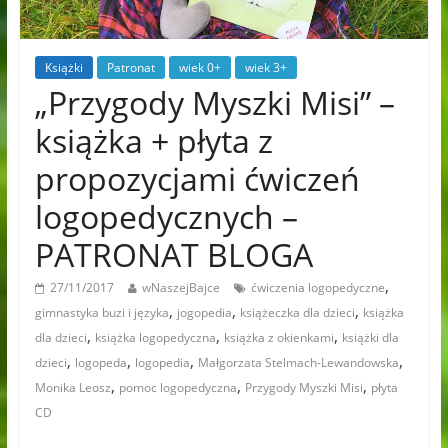
Książki
Patronat
wiek 0+
wiek 3+
„Przygody Myszki Misi” –
książka + płyta z
propozycjami ćwiczeń
logopedycznych –
PATRONAT BLOGA
,
27/11/2017
wNaszejBajce
ćwiczenia logopedyczne
,
,
,
gimnastyka buzi i języka
jogopedia
książeczka dla dzieci
książka
,
,
,
dla dzieci
książka logopedyczna
książka z okienkami
książki dla
,
,
,
,
dzieci
logopeda
logopedia
Małgorzata Stelmach-Lewandowska
,
,
,
Monika Leosz
pomoc logopedyczna
Przygody Myszki Misi
płyta
CD