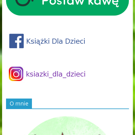
O mnie