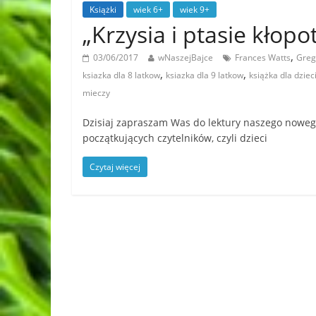
Książki
wiek 6+
wiek 9+
„Krzysia i ptasie kło
,
03/06/2017
wNaszejBajce
Frances Watts
Greg
,
,
ksiazka dla 8 latkow
ksiazka dla 9 latkow
książka dla dziec
mieczy
Dzisiaj zapraszam Was do lektury naszego nowego 
początkujących czytelników, czyli dzieci
Czytaj więcej