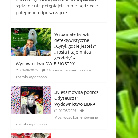
sądzeni; nie potępiajcie, a nie będziecie
potępieni; odpuszczajcie,
Wspaniałe książki
detektywistyczne!
„Cyryl, gdzie jesteś?” i
„Tosia i tajemnica
geodety” –
Wydawnictwo DWIE SIOSTRY
Możliwość komentowania
03/08/2026
została wyłączona
„Niesamowita podróż
Odyseusza” –
Wydawnictwo LIBRA
01/08/2026
Możliwość komentowania
została wyłączona