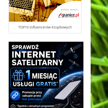
TOP10 Influencerów Książkowych