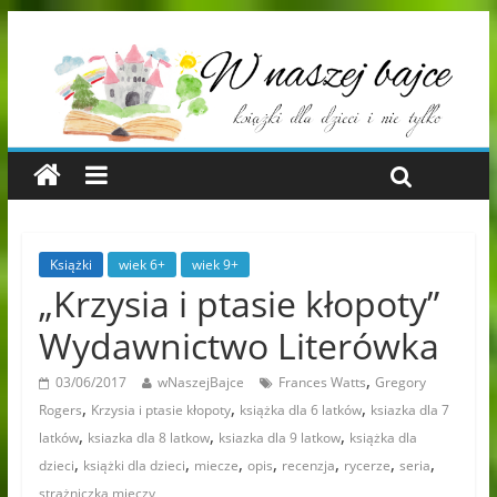
Książki
wiek 6+
wiek 9+
„Krzysia i ptasie kłopoty”
Wydawnictwo Literówka
,
03/06/2017
wNaszejBajce
Frances Watts
Gregory
,
,
,
Rogers
Krzysia i ptasie kłopoty
książka dla 6 latków
ksiazka dla 7
,
,
,
latków
ksiazka dla 8 latkow
ksiazka dla 9 latkow
książka dla
,
,
,
,
,
,
,
dzieci
książki dla dzieci
miecze
opis
recenzja
rycerze
seria
strażniczka mieczy