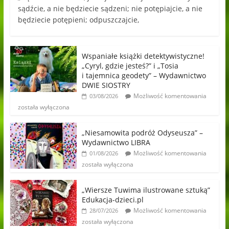
sądźcie, a nie będziecie sądzeni; nie potępiajcie, a nie
będziecie potępieni; odpuszczajcie,
Wspaniałe książki detektywistyczne!
„Cyryl, gdzie jesteś?” i „Tosia
i tajemnica geodety” – Wydawnictwo
DWIE SIOSTRY
Możliwość komentowania
03/08/2026
została wyłączona
„Niesamowita podróż Odyseusza” –
Wydawnictwo LIBRA
Możliwość komentowania
01/08/2026
została wyłączona
„Wiersze Tuwima ilustrowane sztuką”
Edukacja-dzieci.pl
Możliwość komentowania
28/07/2026
została wyłączona