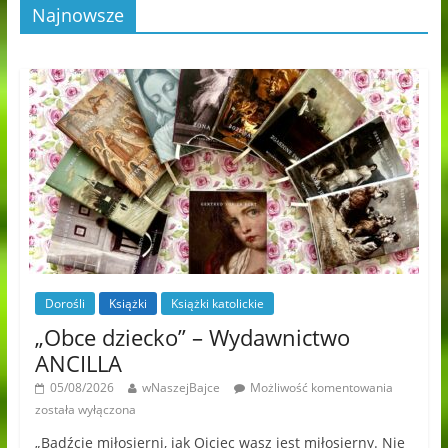
Najnowsze
Dorośli
Książki
Książki katolickie
„Obce dziecko” – Wydawnictwo
ANCILLA
05/08/2026
wNaszejBajce
Możliwość komentowania
została wyłączona
„Bądźcie miłosierni, jak Ojciec wasz jest miłosierny. Nie