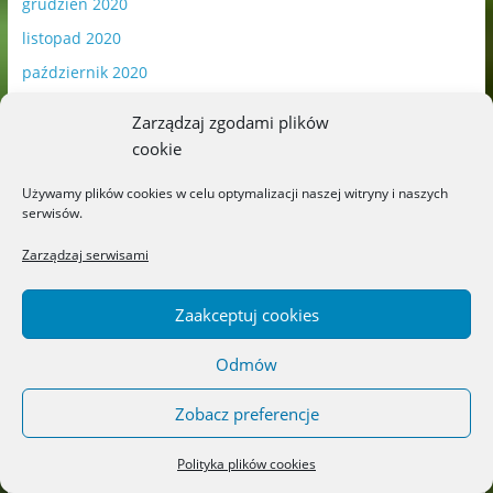
grudzień 2020
listopad 2020
październik 2020
wrzesień 2020
Zarządzaj zgodami plików
sierpień 2020
cookie
lipiec 2020
Używamy plików cookies w celu optymalizacji naszej witryny i naszych
czerwiec 2020
serwisów.
maj 2020
Zarządzaj serwisami
kwiecień 2020
marzec 2020
Zaakceptuj cookies
luty 2020
Odmów
styczeń 2020
Zobacz preferencje
grudzień 2019
listopad 2019
Polityka plików cookies
październik 2019