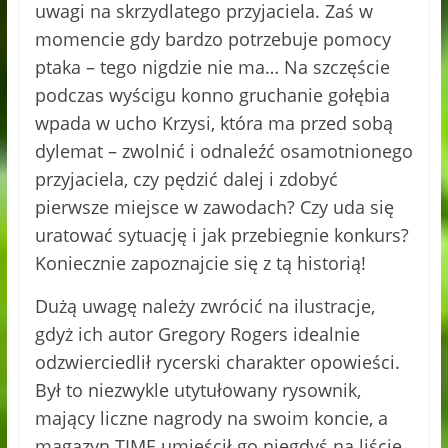
uwagi na skrzydlatego przyjaciela. Zaś w
momencie gdy bardzo potrzebuje pomocy
ptaka – tego nigdzie nie ma… Na szczęście
podczas wyścigu konno gruchanie gołębia
wpada w ucho Krzysi, która ma przed sobą
dylemat – zwolnić i odnaleźć osamotnionego
przyjaciela, czy pędzić dalej i zdobyć
pierwsze miejsce w zawodach? Czy uda się
uratować sytuację i jak przebiegnie konkurs?
Koniecznie zapoznajcie się z tą historią!
Dużą uwagę należy zwrócić na ilustracje,
gdyż ich autor Gregory Rogers idealnie
odzwierciedlił rycerski charakter opowieści.
Był to niezwykle utytułowany rysownik,
mający liczne nagrody na swoim koncie, a
magazyn TIME umieścił go niegdyś na liście