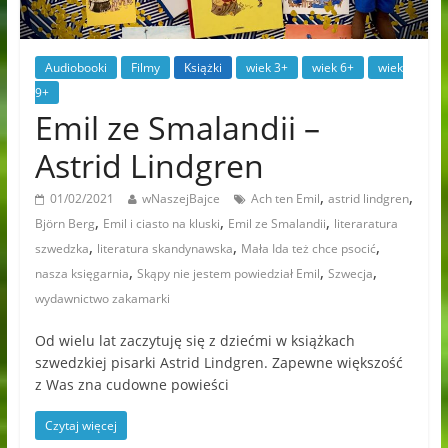
Audiobooki
Filmy
Książki
wiek 3+
wiek 6+
wiek
9+
Emil ze Smalandii –
Astrid Lindgren
,
,
01/02/2021
wNaszejBajce
Ach ten Emil
astrid lindgren
,
,
,
Björn Berg
Emil i ciasto na kluski
Emil ze Smalandii
literaratura
,
,
,
szwedzka
literatura skandynawska
Mała Ida też chce psocić
,
,
,
nasza księgarnia
Skąpy nie jestem powiedział Emil
Szwecja
wydawnictwo zakamarki
Od wielu lat zaczytuję się z dziećmi w książkach
szwedzkiej pisarki Astrid Lindgren. Zapewne większość
z Was zna cudowne powieści
Czytaj więcej