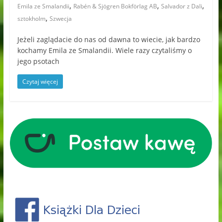
,
,
,
Emila ze Smalandii
Rabén & Sjögren Bokförlag AB
Salvador z Dali
,
sztokholm
Szwecja
Jeżeli zaglądacie do nas od dawna to wiecie, jak bardzo
kochamy Emila ze Smalandii. Wiele razy czytaliśmy o
jego psotach
Czytaj więcej