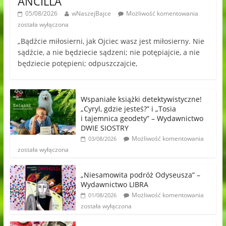
ANCILLA
05/08/2026
wNaszejBajce
Możliwość komentowania
została wyłączona
„Bądźcie miłosierni, jak Ojciec wasz jest miłosierny. Nie
sądźcie, a nie będziecie sądzeni; nie potępiajcie, a nie
będziecie potępieni; odpuszczajcie,
Wspaniałe książki detektywistyczne!
„Cyryl, gdzie jesteś?” i „Tosia
i tajemnica geodety” – Wydawnictwo
DWIE SIOSTRY
Możliwość komentowania
03/08/2026
została wyłączona
„Niesamowita podróż Odyseusza” –
Wydawnictwo LIBRA
Możliwość komentowania
01/08/2026
została wyłączona