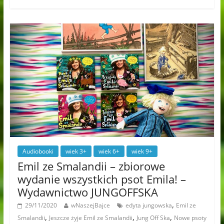
Audiobooki
wiek 3+
wiek 6+
wiek 9+
Emil ze Smalandii – zbiorowe
wydanie wszystkich psot Emila! –
Wydawnictwo JUNGOFFSKA
,
29/11/2020
wNaszejBajce
edyta jungowska
Emil ze
,
,
,
Smalandii
Jeszcze żyje Emil ze Smalandii
Jung Off Ska
Nowe psoty