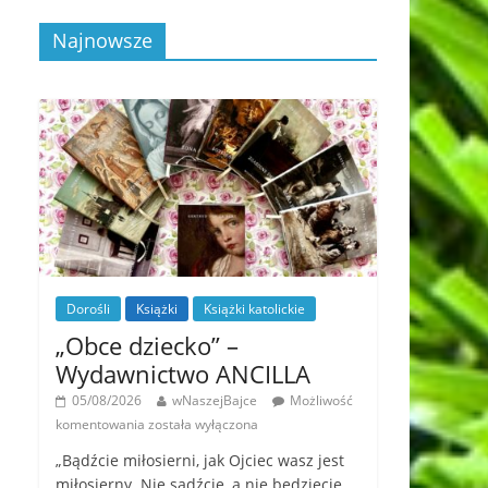
Najnowsze
Dorośli
Książki
Książki katolickie
„Obce dziecko” –
Wydawnictwo ANCILLA
05/08/2026
wNaszejBajce
Możliwość
komentowania
została wyłączona
„Bądźcie miłosierni, jak Ojciec wasz jest
miłosierny. Nie sądźcie, a nie będziecie