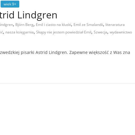
wiek 9+
trid Lindgren
,
,
,
,
lindgren
Björn Berg
Emil i ciasto na kluski
Emil ze Smalandii
literaratura
,
,
,
,
ić
nasza księgarnia
Skąpy nie jestem powiedział Emil
Szwecja
wydawnictwo
 szwedzkiej pisarki Astrid Lindgren. Zapewne większość z Was zna