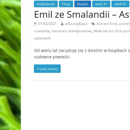
Audiobooki
Filmy
Książki
wiek 3+
wiek 6+
Emil ze Smalandii – As
,
01/02/2021
wNaszejBajce
Ach ten Emil
astrid 
,
,
szwedzka
literatura skandynawska
Mała Ida też chce psoc
zakamarki
Od wielu lat zaczytuję się z dziećmi w książkach
cudowne powieści
Czytaj więcej