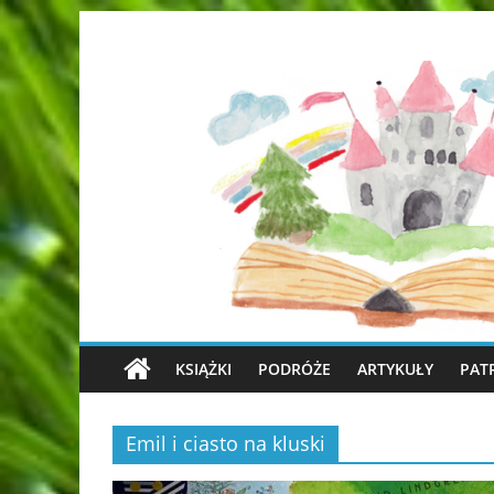
KSIĄŻKI
PODRÓŻE
ARTYKUŁY
PAT
Emil i ciasto na kluski