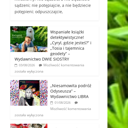
sądzeni; nie potępiajcie, a nie będziecie
potępieni; odpuszczajcie,
Wspaniałe książki
detektywistyczne!
„Cyryl, gdzie jesteś?” i
„Tosia i tajemnica
geodety” –
Wydawnictwo DWIE SIOSTRY
Możliwość komentowania
03/08/2026
została wyłączona
„Niesamowita podróż
Odyseusza” –
Wydawnictwo LIBRA
01/08/2026
Możliwość komentowania
została wyłączona