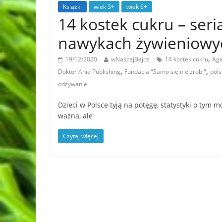
Książki
wiek 3+
wiek 6+
14 kostek cukru – ser
nawykach żywieniowyc
,
19/12/2020
wNaszejBajce
14 kostek cukru
Aga
,
,
Doktor Ania Publishing
Fundacja "Samo się nie zrobi"
pols
odżywanie
Dzieci w Polsce tyją na potęgę, statystyki o tym 
ważna, ale
Czytaj więcej