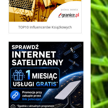
TOP10 Influencerów Książkowych