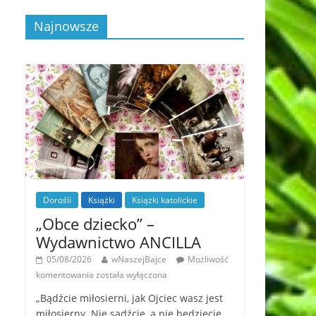
Najnowsze
Dorośli
Książki
Książki katolickie
„Obce dziecko” –
Wydawnictwo ANCILLA
05/08/2026
wNaszejBajce
Możliwość
komentowania
została wyłączona
„Bądźcie miłosierni, jak Ojciec wasz jest
miłosierny. Nie sądźcie, a nie będziecie