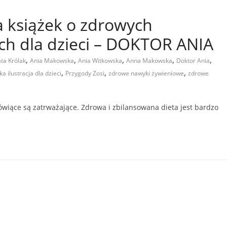
ia książek o zdrowych
h dla dzieci – DOKTOR ANIA
,
,
,
,
,
ta Królak
Ania Makowska
Ania Witkowska
Anna Makowska
Doktor Ania
,
,
,
ka ilustracja dla dzieci
Przygody Zosi
zdrowe nawyki żywieniowe
zdrowe
mówiące są zatrważające. Zdrowa i zbilansowana dieta jest bardzo