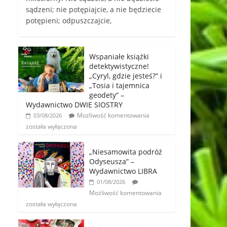
sądzeni; nie potępiajcie, a nie będziecie
potępieni; odpuszczajcie,
Wspaniałe książki
detektywistyczne!
„Cyryl, gdzie jesteś?” i
„Tosia i tajemnica
geodety” –
Wydawnictwo DWIE SIOSTRY
Możliwość komentowania
03/08/2026
została wyłączona
„Niesamowita podróż
Odyseusza” –
Wydawnictwo LIBRA
01/08/2026
Możliwość komentowania
została wyłączona