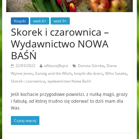
Książki
wiek 6+
wiek 9+
Skorek i czarownica –
Wydawnictwo NOWA
BAŚŃ
,
22/03/2022
wNaszejBajce
Danuta Górska
Diana
,
,
,
,
Wynne Jones
Earwig and the Witch
książki dla dzieci
Miho Satake
,
Skorek i czarownica
wydawnictwo Nowa Baśń
Jeśli kochacie przygodowe powieści, z nutką magii, grozy
i fabułą, od której trudno się oderwać to dziś mam dla
Was
Czytaj więcej