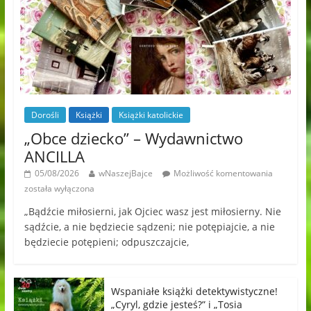
Dorośli
Książki
Książki katolickie
„Obce dziecko” – Wydawnictwo
ANCILLA
05/08/2026
wNaszejBajce
Możliwość komentowania
została wyłączona
„Bądźcie miłosierni, jak Ojciec wasz jest miłosierny. Nie
sądźcie, a nie będziecie sądzeni; nie potępiajcie, a nie
będziecie potępieni; odpuszczajcie,
Wspaniałe książki detektywistyczne!
„Cyryl, gdzie jesteś?” i „Tosia