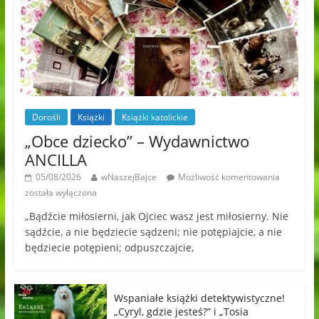
Dorośli
Książki
Książki katolickie
„Obce dziecko” – Wydawnictwo
ANCILLA
05/08/2026
wNaszejBajce
Możliwość komentowania
została wyłączona
„Bądźcie miłosierni, jak Ojciec wasz jest miłosierny. Nie
sądźcie, a nie będziecie sądzeni; nie potępiajcie, a nie
będziecie potępieni; odpuszczajcie,
Wspaniałe książki detektywistyczne!
„Cyryl, gdzie jesteś?” i „Tosia