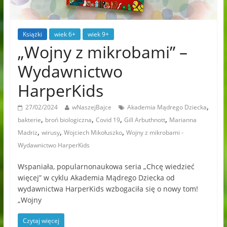
Książki
wiek 6+
wiek 9+
„Wojny z mikrobami” –
Wydawnictwo
HarperKids
,
27/02/2024
wNaszejBajce
Akademia Mądrego Dziecka
,
,
,
,
bakterie
broń biologiczna
Covid 19
Gill Arbuthnott
Marianna
,
,
,
Madriz
wirusy
Wojciech Mikołuszko
Wojny z mikrobami -
Wydawnictwo HarperKids
Wspaniała, popularnonaukowa seria „Chcę wiedzieć
więcej” w cyklu Akademia Mądrego Dziecka od
wydawnictwa HarperKids wzbogaciła się o nowy tom!
„Wojny
Czytaj więcej