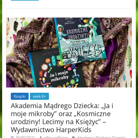
Książki
wiek 6+
Akademia Mądrego Dziecka: „Ja i
moje mikroby” oraz „Kosmiczne
urodziny! Lecimy na Księżyc” –
Wydawnictwo HarperKids
,
26/05/2021
wNaszejBajce
Akademia Mądrego Dziecka