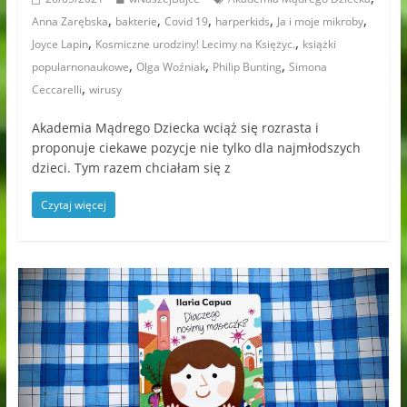
,
,
,
,
,
Anna Zarębska
bakterie
Covid 19
harperkids
Ja i moje mikroby
,
,
Joyce Lapin
Kosmiczne urodziny! Lecimy na Księżyc.
książki
,
,
,
popularnonaukowe
Olga Woźniak
Philip Bunting
Simona
,
Ceccarelli
wirusy
Akademia Mądrego Dziecka wciąż się rozrasta i
proponuje ciekawe pozycje nie tylko dla najmłodszych
dzieci. Tym razem chciałam się z
Czytaj więcej