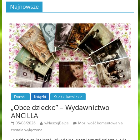
Najnowsze
Dorośli
Książki
Książki katolickie
„Obce dziecko” – Wydawnictwo
ANCILLA
05/08/2026
wNaszejBajce
Możliwość komentowania
została wyłączona