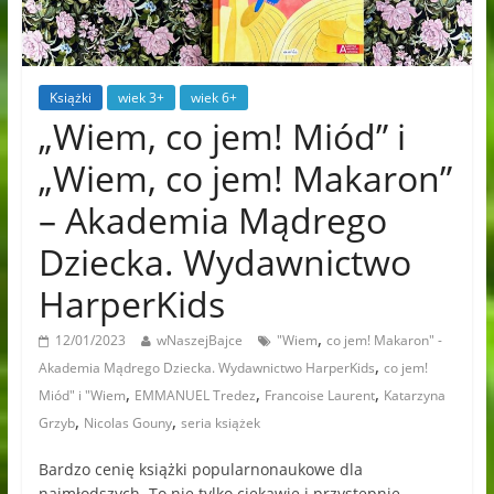
Książki
wiek 3+
wiek 6+
„Wiem, co jem! Miód” i
„Wiem, co jem! Makaron”
– Akademia Mądrego
Dziecka. Wydawnictwo
HarperKids
,
12/01/2023
wNaszejBajce
"Wiem
co jem! Makaron" -
,
Akademia Mądrego Dziecka. Wydawnictwo HarperKids
co jem!
,
,
,
Miód" i "Wiem
EMMANUEL Tredez
Francoise Laurent
Katarzyna
,
,
Grzyb
Nicolas Gouny
seria książek
Bardzo cenię książki popularnonaukowe dla
najmłodszych. To nie tylko ciekawie i przystępnie