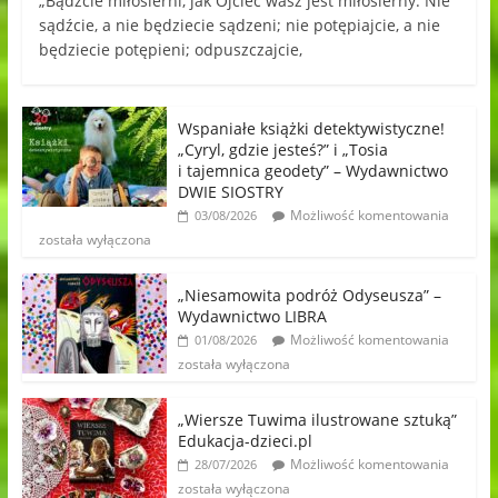
„Bądźcie miłosierni, jak Ojciec wasz jest miłosierny. Nie
sądźcie, a nie będziecie sądzeni; nie potępiajcie, a nie
będziecie potępieni; odpuszczajcie,
Wspaniałe książki detektywistyczne!
„Cyryl, gdzie jesteś?” i „Tosia
i tajemnica geodety” – Wydawnictwo
DWIE SIOSTRY
Możliwość komentowania
03/08/2026
została wyłączona
„Niesamowita podróż Odyseusza” –
Wydawnictwo LIBRA
Możliwość komentowania
01/08/2026
została wyłączona
„Wiersze Tuwima ilustrowane sztuką”
Edukacja-dzieci.pl
Możliwość komentowania
28/07/2026
została wyłączona