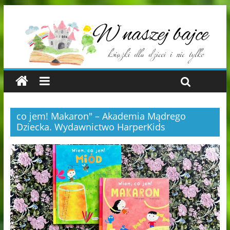
co jem! Makaron" – Akademia Mądrego
Dziecka. Wydawnictwo HarperKids