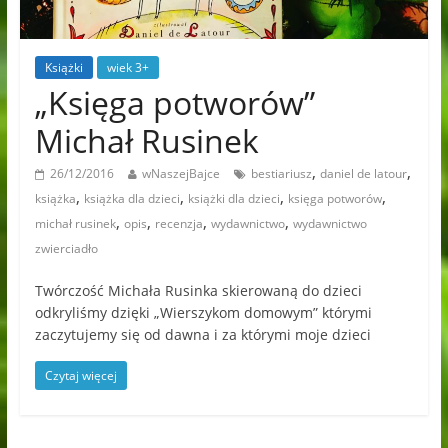
Książki
wiek 3+
„Księga potworów”
Michał Rusinek
,
,
26/12/2016
wNaszejBajce
bestiariusz
daniel de latour
,
,
,
,
książka
książka dla dzieci
książki dla dzieci
księga potworów
,
,
,
,
michał rusinek
opis
recenzja
wydawnictwo
wydawnictwo
zwierciadło
Twórczość Michała Rusinka skierowaną do dzieci
odkryliśmy dzięki „Wierszykom domowym” którymi
zaczytujemy się od dawna i za którymi moje dzieci
Czytaj więcej