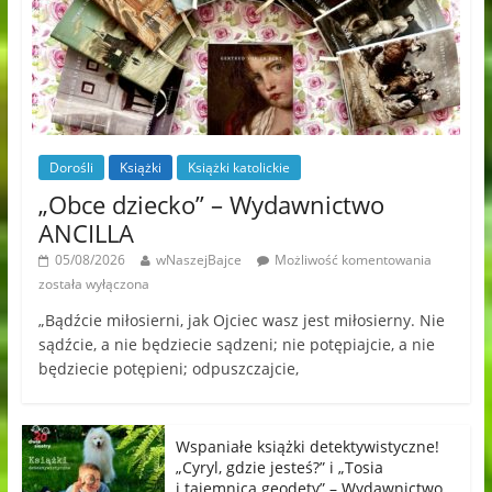
Dorośli
Książki
Książki katolickie
„Obce dziecko” – Wydawnictwo
ANCILLA
05/08/2026
wNaszejBajce
Możliwość komentowania
została wyłączona
„Bądźcie miłosierni, jak Ojciec wasz jest miłosierny. Nie
sądźcie, a nie będziecie sądzeni; nie potępiajcie, a nie
będziecie potępieni; odpuszczajcie,
Wspaniałe książki detektywistyczne!
„Cyryl, gdzie jesteś?” i „Tosia
i tajemnica geodety” – Wydawnictwo