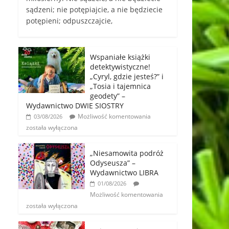
sądzeni; nie potępiajcie, a nie będziecie
potępieni; odpuszczajcie,
Wspaniałe książki
detektywistyczne!
„Cyryl, gdzie jesteś?” i
„Tosia i tajemnica
geodety” –
Wydawnictwo DWIE SIOSTRY
Możliwość komentowania
03/08/2026
została wyłączona
„Niesamowita podróż
Odyseusza” –
Wydawnictwo LIBRA
01/08/2026
Możliwość komentowania
została wyłączona