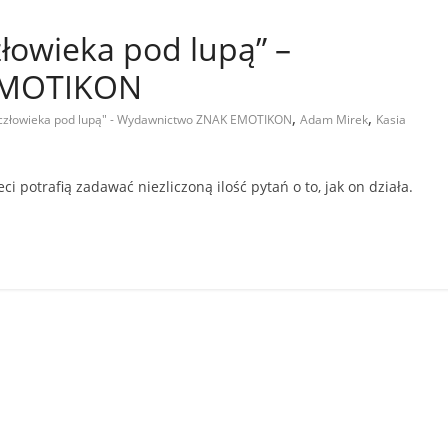
człowieka pod lupą” –
EMOTIKON
,
,
o człowieka pod lupą" - Wydawnictwo ZNAK EMOTIKON
Adam Mirek
Kasia
ci potrafią zadawać niezliczoną ilość pytań o to, jak on działa.