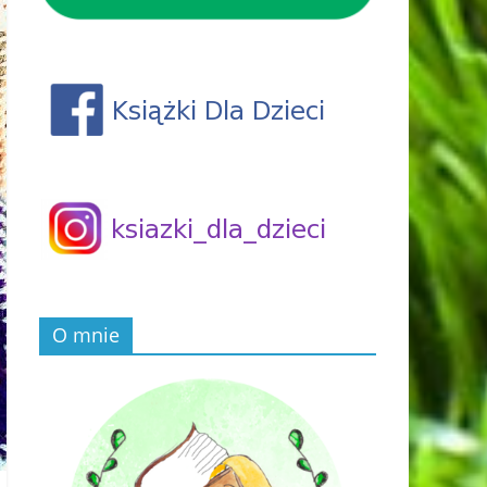
O mnie