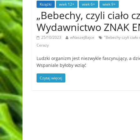
Książki
wiek 12+
wiek 6+
wiek 9+
„Bebechy, czyli ciało 
Wydawnictwo ZNAK 
25/10/2023
wNaszejBajce
"Bebechy czyli ciał
Cerazy
Ludzki organizm jest niezwykle fascynujący, a dzie
Wspaniale byłoby wziąć
Czytaj więcej