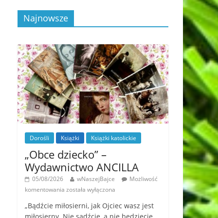
Najnowsze
Dorośli
Książki
Książki katolickie
„Obce dziecko” –
Wydawnictwo ANCILLA
05/08/2026
wNaszejBajce
Możliwość
komentowania
została wyłączona
„Bądźcie miłosierni, jak Ojciec wasz jest
miłosierny. Nie sądźcie, a nie będziecie