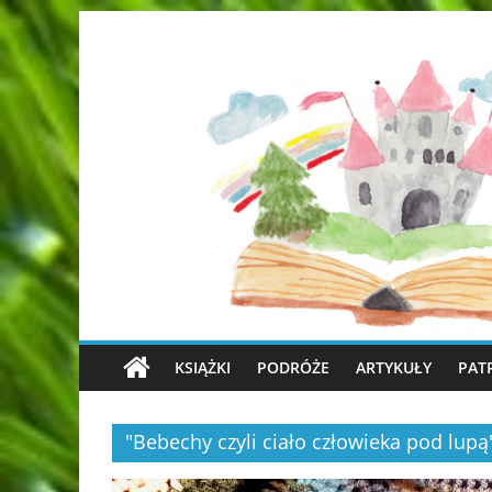
KSIĄŻKI
PODRÓŻE
ARTYKUŁY
PAT
"Bebechy czyli ciało człowieka pod l