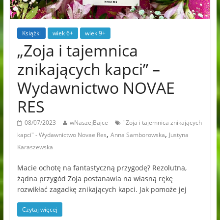
Książki
wiek 6+
wiek 9+
„Zoja i tajemnica
znikających kapci” –
Wydawnictwo NOVAE
RES
08/07/2023
wNaszejBajce
"Zoja i tajemnica znikających
,
,
kapci" - Wydawnictwo Novae Res
Anna Samborowska
Justyna
Karaszewska
Macie ochotę na fantastyczną przygodę? Rezolutna,
żądna przygód Zoja postanawia na własną rękę
rozwikłać zagadkę znikających kapci. Jak pomoże jej
Czytaj więcej