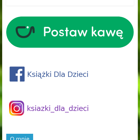
O mnie