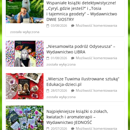
Wspaniałe książki detektywistyczne!
„Cyryl, gdzie jesteś?” i „Tosia
i tajemnica geodety” – Wydawnictwo
DWIE SIOSTRY
Możliwość komentowania
03/08/2026
została wyłączona
„Niesamowita podróż Odyseusza” –
Wydawnictwo LIBRA
Możliwość komentowania
01/08/2026
została wyłączona
„Wiersze Tuwima ilustrowane sztuką”
Edukacja-dzieci.pl
Możliwość komentowania
28/07/2026
została wyłączona
Najpiękniejsze książki o ziołach,
kwiatach i aromaterapii –
Wydawnictwo JEDNOŚĆ
Możliwość komentowania
20/07/2026