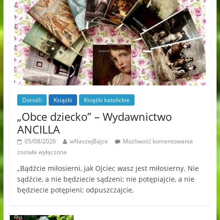
Dorośli
Książki
Książki katolickie
„Obce dziecko” – Wydawnictwo
ANCILLA
05/08/2026
wNaszejBajce
Możliwość komentowania
została wyłączona
„Bądźcie miłosierni, jak Ojciec wasz jest miłosierny. Nie
sądźcie, a nie będziecie sądzeni; nie potępiajcie, a nie
będziecie potępieni; odpuszczajcie,