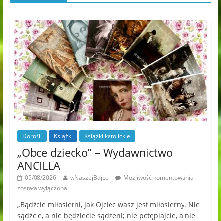
Dorośli
Książki
Książki katolickie
„Obce dziecko” – Wydawnictwo
ANCILLA
05/08/2026
wNaszejBajce
Możliwość komentowania
została wyłączona
„Bądźcie miłosierni, jak Ojciec wasz jest miłosierny. Nie
sądźcie, a nie będziecie sądzeni; nie potępiajcie, a nie