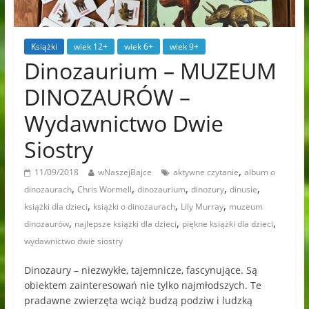
Książki
wiek 12+
wiek 6+
wiek 9+
Dinozaurium – MUZEUM
DINOZAURÓW –
Wydawnictwo Dwie
Siostry
,
11/09/2018
wNaszejBajce
aktywne czytanie
album o
,
,
,
,
,
dinozaurach
Chris Wormell
dinozaurium
dinozury
dinusie
,
,
,
książki dla dzieci
książki o dinozaurach
Lily Murray
muzeum
,
,
,
dinozaurów
najlepsze książki dla dzieci
piękne książki dla dzieci
wydawnictwo dwie siostry
Dinozaury – niezwykłe, tajemnicze, fascynujące. Są
obiektem zainteresowań nie tylko najmłodszych. Te
pradawne zwierzęta wciąż budzą podziw i ludzką