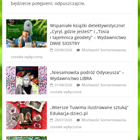
będziecie potępieni; odpuszczajcie,
Wspaniałe książki detektywistyczne!
„Cyryl, gdzie jesteś?” i „Tosia
i tajemnica geodety” – Wydawnictwo
DWIE SIOSTRY
Możliwość komentowania
03/08/2026
została wyłączona
„Niesamowita podróż Odyseusza” –
Wydawnictwo LIBRA
Możliwość komentowania
01/08/2026
została wyłączona
„Wiersze Tuwima ilustrowane sztuką”
Edukacja-dzieci.pl
Możliwość komentowania
28/07/2026
została wyłączona