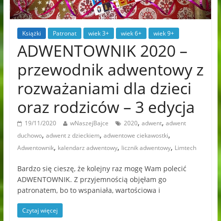
Książki
Patronat
wiek 3+
wiek 6+
wiek 9+
ADWENTOWNIK 2020 –
przewodnik adwentowy z
rozważaniami dla dzieci
oraz rodziców – 3 edycja
,
,
19/11/2020
wNaszejBajce
2020
adwent
adwent
,
,
,
duchowo
adwent z dzieckiem
adwentowe ciekawostki
,
,
,
Adwentownik
kalendarz adwentowy
licznik adwentowy
Limtech
Bardzo się cieszę, że kolejny raz mogę Wam polecić
ADWENTOWNIK. Z przyjemnością objęłam go
patronatem, bo to wspaniała, wartościowa i
Czytaj więcej