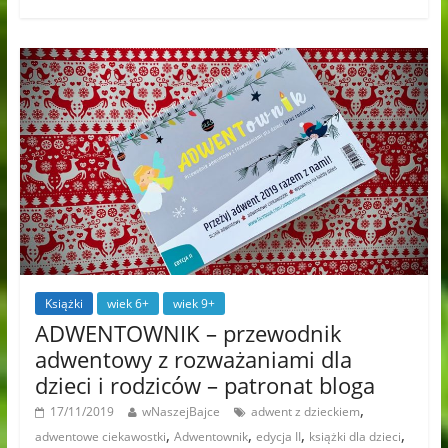
Książki
wiek 6+
wiek 9+
ADWENTOWNIK – przewodnik
adwentowy z rozważaniami dla
dzieci i rodziców – patronat bloga
,
17/11/2019
wNaszejBajce
adwent z dzieckiem
,
,
,
,
adwentowe ciekawostki
Adwentownik
edycja II
książki dla dzieci