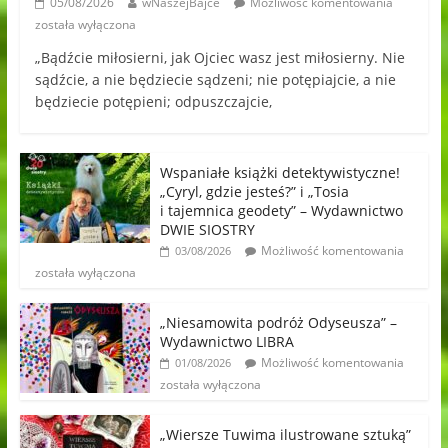
05/08/2026
wNaszejBajce
Możliwość komentowania
została wyłączona
„Bądźcie miłosierni, jak Ojciec wasz jest miłosierny. Nie
sądźcie, a nie będziecie sądzeni; nie potępiajcie, a nie
będziecie potępieni; odpuszczajcie,
Wspaniałe książki detektywistyczne!
„Cyryl, gdzie jesteś?” i „Tosia
i tajemnica geodety” – Wydawnictwo
DWIE SIOSTRY
Możliwość komentowania
03/08/2026
została wyłączona
„Niesamowita podróż Odyseusza” –
Wydawnictwo LIBRA
Możliwość komentowania
01/08/2026
została wyłączona
„Wiersze Tuwima ilustrowane sztuką”