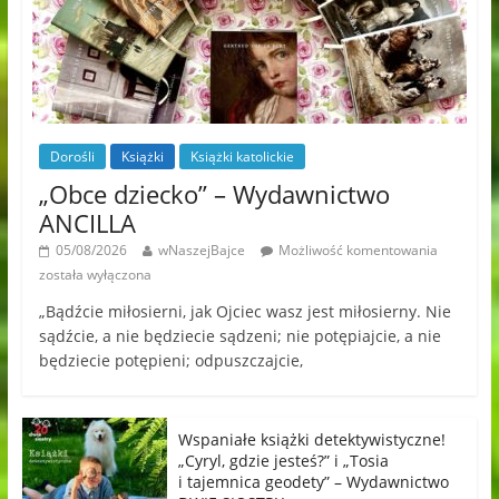
Dorośli
Książki
Książki katolickie
„Obce dziecko” – Wydawnictwo
ANCILLA
05/08/2026
wNaszejBajce
Możliwość komentowania
została wyłączona
„Bądźcie miłosierni, jak Ojciec wasz jest miłosierny. Nie
sądźcie, a nie będziecie sądzeni; nie potępiajcie, a nie
będziecie potępieni; odpuszczajcie,
Wspaniałe książki detektywistyczne!
„Cyryl, gdzie jesteś?” i „Tosia
i tajemnica geodety” – Wydawnictwo