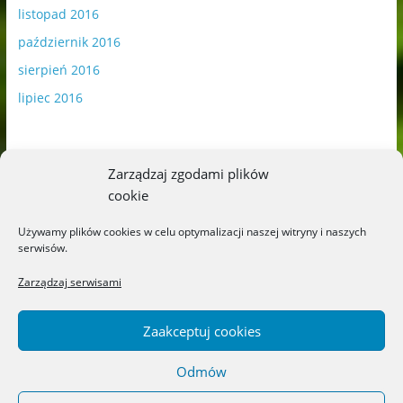
listopad 2016
październik 2016
sierpień 2016
lipiec 2016
Zarządzaj zgodami plików
cookie
Publikowane materiały zawierają płatną promocję.
Używamy plików cookies w celu optymalizacji naszej witryny i naszych
serwisów.
Polityka plików cookies
-
Polityka prywatności
Zarządzaj serwisami
Zaakceptuj cookies
Odmów
Copyright © 2026
Blog o książkach dla dzieci i młodzieży –
recenzje i rekomendacje
. All rights reserved.