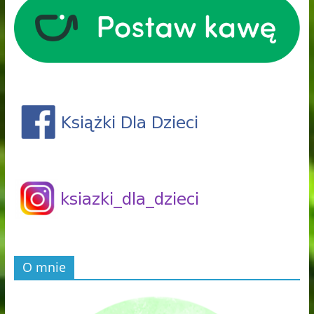
O mnie