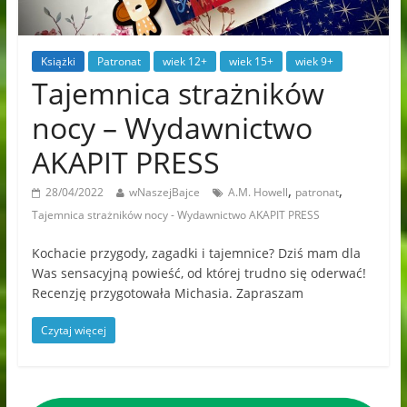
Książki
Patronat
wiek 12+
wiek 15+
wiek 9+
Tajemnica strażników
nocy – Wydawnictwo
AKAPIT PRESS
,
,
28/04/2022
wNaszejBajce
A.M. Howell
patronat
Tajemnica strażników nocy - Wydawnictwo AKAPIT PRESS
Kochacie przygody, zagadki i tajemnice? Dziś mam dla
Was sensacyjną powieść, od której trudno się oderwać!
Recenzję przygotowała Michasia. Zapraszam
Czytaj więcej