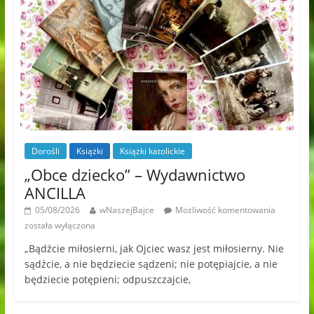
Dorośli
Książki
Książki katolickie
„Obce dziecko” – Wydawnictwo
ANCILLA
05/08/2026
wNaszejBajce
Możliwość komentowania
została wyłączona
„Bądźcie miłosierni, jak Ojciec wasz jest miłosierny. Nie
sądźcie, a nie będziecie sądzeni; nie potępiajcie, a nie
będziecie potępieni; odpuszczajcie,