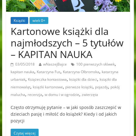
Książki
wiek 0+
Kartonowe książki dla
najmłodszych – 5 tytułów
– KAPITAN NAUKA
,
03/05/2018
wNaszejBajce
100 pierwszych słówek
,
,
,
kapitan nauka
Katarzyna Fus
Katarzyna Olbromska
katarzyna
,
,
,
urbaniak
Książeczka kontastowa
książki dla dzieci
książki dla
,
,
,
,
niemowaląt
książki kartonowe
pierwsze książki
pojazdy
pokój
,
,
,
malucha
recenzja
w domu i w ogrodzie
zwierzęta
Często otrzymuję pytanie – w jaki sposób zaszczepić w
dzieciach pasję i miłość do książek? Kiedy i od jakich
pozycji
Czytaj więcej