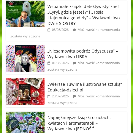
Wspaniałe książki detektywistyczne!
„Cyryl, gdzie jesteś?” i „Tosia
i tajemnica geodety” – Wydawnictwo
DWIE SIOSTRY
Możliwość komentowania
03/08/2026
została wyłączona
„Niesamowita podróż Odyseusza” –
Wydawnictwo LIBRA
Możliwość komentowania
01/08/2026
została wyłączona
„Wiersze Tuwima ilustrowane sztuką”
Edukacja-dzieci.pl
Możliwość komentowania
28/07/2026
została wyłączona
Najpiękniejsze książki o ziołach,
kwiatach i aromaterapii –
Wydawnictwo JEDNOŚĆ