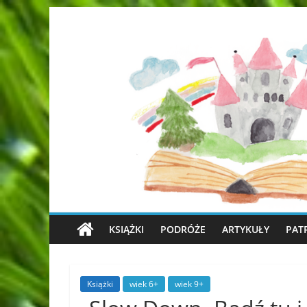
KSIĄŻKI
PODRÓŻE
ARTYKUŁY
PAT
Książki
wiek 6+
wiek 9+