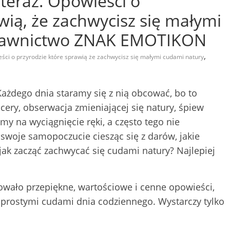
 teraz. Opowieści o
wią, że zachwycisz się małymi
ydawnictwo ZNAK EMOTIKON
,
ści o przyrodzie które sprawią że zachwycisz się małymi cudami natury
Każdego dnia staramy się z nią obcować, bo to
cery, obserwacja zmieniającej się natury, śpiew
my na wyciągnięcie ręki, a często tego nie
swoje samopoczucie ciesząc się z darów, jakie
jak zacząć zachwycać się cudami natury? Najlepiej
wało przepiękne, wartościowe i cenne opowieści,
prostymi cudami dnia codziennego. Wystarczy tylko