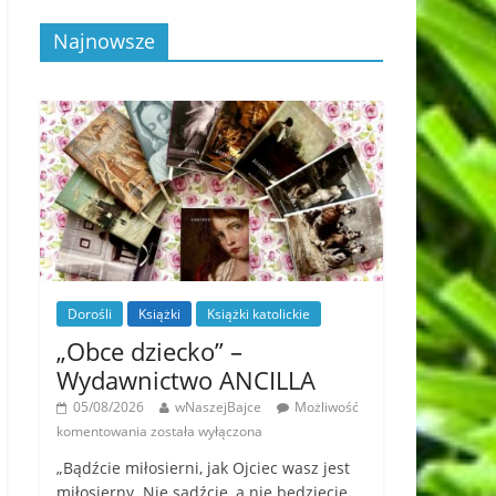
Najnowsze
Dorośli
Książki
Książki katolickie
„Obce dziecko” –
Wydawnictwo ANCILLA
05/08/2026
wNaszejBajce
Możliwość
komentowania
została wyłączona
„Bądźcie miłosierni, jak Ojciec wasz jest
miłosierny. Nie sądźcie, a nie będziecie