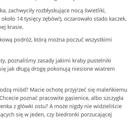
ka, zachwyciły rozbłyskujące nocą świetliki,
około 14 tysięcy zębów!), oczarowało stado kaczek,
ej krasie.
tkową podróż, którą można poczuć wszystkimi
ty, poznaliśmy zasady jakimi kraby pustelniki
ię jak długą drogę pokonują niesione wiatrem
łodzą miód? Macie ochotę przyjrzeć się maleńkiemu
 Chcecie poznać pracowite gąsienice, albo szczygła
enka z główki ostu? A może nigdy nie widzieliście
ących się w jeden, czy biedronki porzucającej