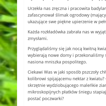
Urzekła nas zręczna i pracowita badylar
zafascynował ślimak ogrodowy (mający 
ukazujące swe piękne upierzenie w pełn
Każda rozkładówka zabrała nas w wyją
zmysłami.
Przyglądaliśmy się jak nocą kwitną kwia
wybierają nowe domy i przekonaliśmy s
nasiona mniszka pospolitego.
Ciekawi Was w jaki sposób pszczoły ch
kolibrowi spijającemu nektar z kwiatu?
skrzętnie wydziobującego maleńkie ziar
mikroskopijnych płatków śniegu stapiaj
postać poczwarki?