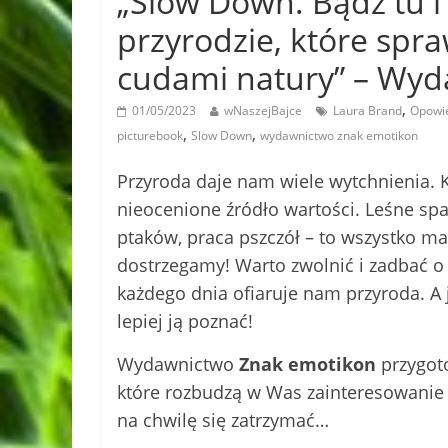
„Slow Down. Bądź tu i
przyrodzie, które spra
cudami natury” – W
,
01/05/2023
wNaszejBajce
Laura Brand
Opowie
,
,
picturebook
Slow Down
wydawnictwo znak emotikon
Przyroda daje nam wiele wytchnienia. 
nieocenione źródło wartości. Leśne spa
ptaków, praca pszczół – to wszystko ma
dostrzegamy! Warto zwolnić i zadbać o 
każdego dnia ofiaruje nam przyroda. A 
lepiej ją poznać!
Wydawnictwo
Znak emotikon
przygoto
które rozbudzą w Was zainteresowanie 
na chwilę się zatrzymać…