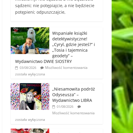
sądzeni; nie potępiajcie, a nie będziecie
potępieni; odpuszczajcie,
Wspaniałe książki
detektywistyczne!
„Cyryl, gdzie jesteś?” i
„Tosia i tajemnica
geodety” –
Wydawnictwo DWIE SIOSTRY
Możliwość komentowania
03/08/2026
została wyłączona
„Niesamowita podróż
Odyseusza” –
Wydawnictwo LIBRA
01/08/2026
Możliwość komentowania
została wyłączona