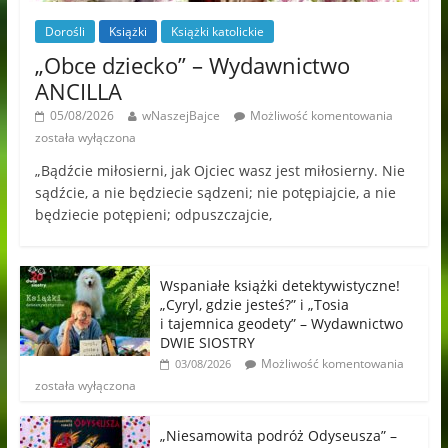
Dorośli
Książki
Książki katolickie
„Obce dziecko” – Wydawnictwo
ANCILLA
05/08/2026
wNaszejBajce
Możliwość komentowania
została wyłączona
„Bądźcie miłosierni, jak Ojciec wasz jest miłosierny. Nie
sądźcie, a nie będziecie sądzeni; nie potępiajcie, a nie
będziecie potępieni; odpuszczajcie,
Wspaniałe książki detektywistyczne!
„Cyryl, gdzie jesteś?” i „Tosia
i tajemnica geodety” – Wydawnictwo
DWIE SIOSTRY
Możliwość komentowania
03/08/2026
została wyłączona
„Niesamowita podróż Odyseusza” –