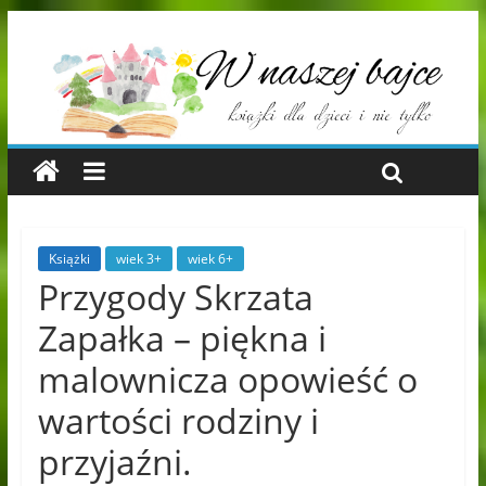
Książki
wiek 3+
wiek 6+
Przygody Skrzata
Zapałka – piękna i
malownicza opowieść o
wartości rodziny i
przyjaźni.