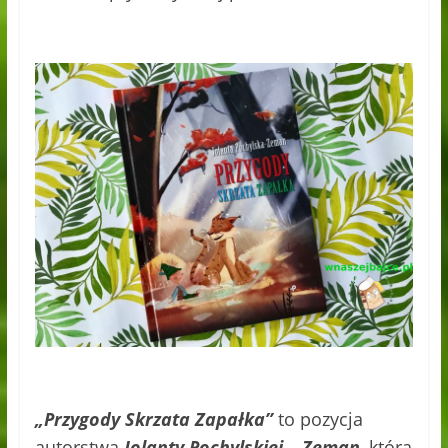
„Przygody Skrzata Zapałka”
to pozycja
autorstwa
Jolanty Pochylskiej – Zeman
, którą