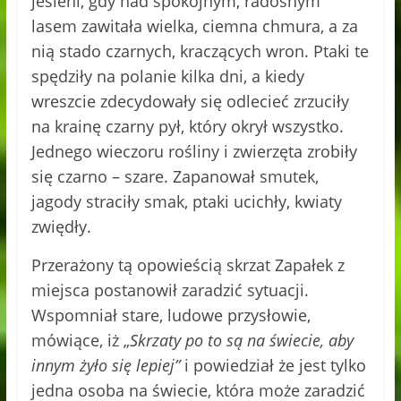
jesieni, gdy nad spokojnym, radosnym
lasem zawitała wielka, ciemna chmura, a za
nią stado czarnych, kraczących wron. Ptaki te
spędziły na polanie kilka dni, a kiedy
wreszcie zdecydowały się odlecieć zrzuciły
na krainę czarny pył, który okrył wszystko.
Jednego wieczoru rośliny i zwierzęta zrobiły
się czarno – szare. Zapanował smutek,
jagody straciły smak, ptaki ucichły, kwiaty
zwiędły.
Przerażony tą opowieścią skrzat Zapałek z
miejsca postanowił zaradzić sytuacji.
Wspomniał stare, ludowe przysłowie,
mówiące, iż „
Skrzaty po to są na świecie, aby
innym żyło się lepiej”
i powiedział że jest tylko
jedna osoba na świecie, która może zaradzić