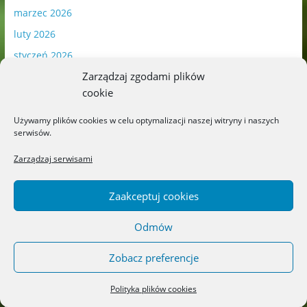
marzec 2026
luty 2026
styczeń 2026
Zarządzaj zgodami plików
grudzień 2025
cookie
listopad 2025
październik 2025
Używamy plików cookies w celu optymalizacji naszej witryny i naszych
serwisów.
wrzesień 2025
Zarządzaj serwisami
sierpień 2025
lipiec 2025
Zaakceptuj cookies
czerwiec 2025
maj 2025
Odmów
kwiecień 2025
Zobacz preferencje
marzec 2025
luty 2025
Polityka plików cookies