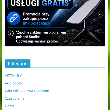
Kategorie
ARTYKUŁY
Audiobooki
Cała Polska Czyta Dzieciom
Czasopisma
Dorośli