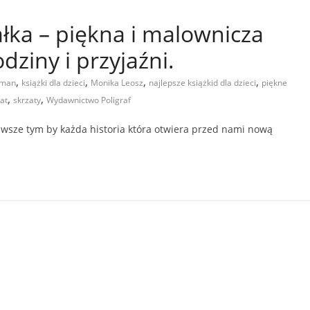
łka – piękna i malownicza
dziny i przyjaźni.
,
,
,
,
eman
książki dla dzieci
Monika Leosz
najlepsze książkid dla dzieci
piękne
,
,
at
skrzaty
Wydawnictwo Poligraf
 zawsze tym by każda historia która otwiera przed nami nową