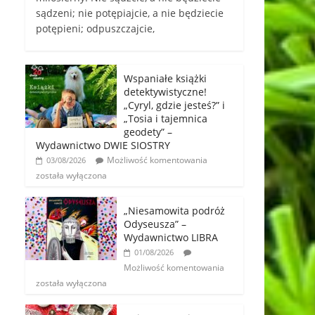
sądzeni; nie potępiajcie, a nie będziecie
potępieni; odpuszczajcie,
Wspaniałe książki
detektywistyczne!
„Cyryl, gdzie jesteś?” i
„Tosia i tajemnica
geodety” –
Wydawnictwo DWIE SIOSTRY
Możliwość komentowania
03/08/2026
została wyłączona
„Niesamowita podróż
Odyseusza” –
Wydawnictwo LIBRA
01/08/2026
Możliwość komentowania
została wyłączona