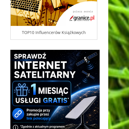
TOP10 Influencerów Książkowych