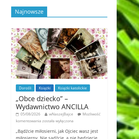
Najnowsze
Dorośli
Książki
Książki katolickie
„Obce dziecko” –
Wydawnictwo ANCILLA
05/08/2026
wNaszejBajce
Możliwość
komentowania
została wyłączona
„Bądźcie miłosierni, jak Ojciec wasz jest
miłosierny. Nie sądźcie, a nie będziecie