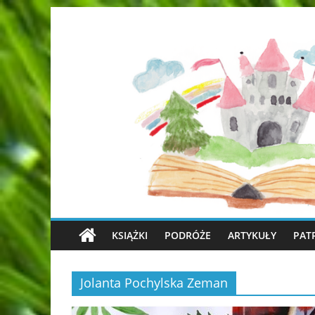
KSIĄŻKI
PODRÓŻE
ARTYKUŁY
PAT
Jolanta Pochylska Zeman