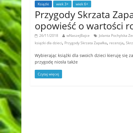
Książki
wiek 3+
wiek 6+
Przygody Skrzata Zapa
opowieść o wartości ro
26/11/2018
wNaszejBajce
Jolanta Pochylska Z
,
,
,
książki dla dzieci
Przygody Skrzata Zapałka
recenzja
Skrz
Wybierając książki dla swoich dzieci kieruję się
przygodę niosła także
Czytaj więcej