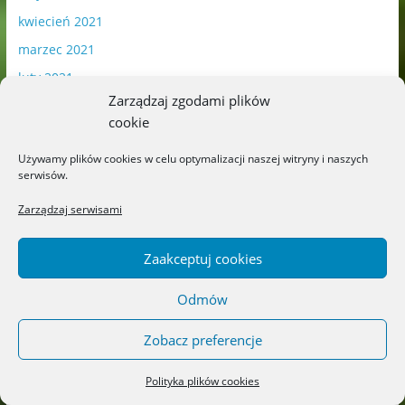
kwiecień 2021
marzec 2021
luty 2021
Zarządzaj zgodami plików
styczeń 2021
cookie
grudzień 2020
Używamy plików cookies w celu optymalizacji naszej witryny i naszych
listopad 2020
serwisów.
październik 2020
Zarządzaj serwisami
wrzesień 2020
sierpień 2020
Zaakceptuj cookies
lipiec 2020
Odmów
czerwiec 2020
maj 2020
Zobacz preferencje
kwiecień 2020
Polityka plików cookies
marzec 2020