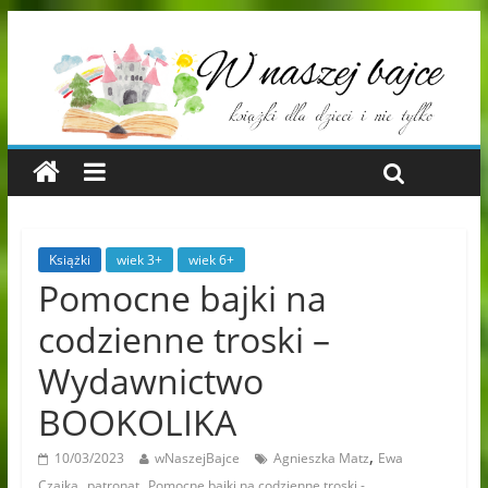
Książki
wiek 3+
wiek 6+
Pomocne bajki na
codzienne troski –
Wydawnictwo
BOOKOLIKA
,
10/03/2023
wNaszejBajce
Agnieszka Matz
Ewa
,
,
Czajka
patronat
Pomocne bajki na codzienne troski -