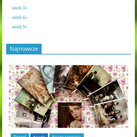
wiek 3+
wiek 6+
wiek 9+
Najnowsze
Dorośli
Książki
Książki katolickie