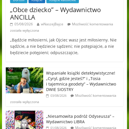
„Obce dziecko” – Wydawnictwo
ANCILLA
05/08/2026
wNaszejBajce
Możliwość komentowania
została wyłączona
„Bądźcie miłosierni, jak Ojciec wasz jest miłosierny. Nie
sądźcie, a nie będziecie sądzeni; nie potępiajcie, a nie
będziecie potępieni; odpuszczajcie,
Wspaniałe książki detektywistyczne!
„Cyryl, gdzie jesteś?” i „Tosia
i tajemnica geodety” – Wydawnictwo
DWIE SIOSTRY
Możliwość komentowania
03/08/2026
została wyłączona
„Niesamowita podróż Odyseusza” –
Wydawnictwo LIBRA
Możliwość komentowania
01/08/2026