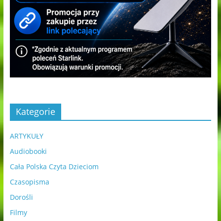
Kategorie
ARTYKUŁY
Audiobooki
Cała Polska Czyta Dzieciom
Czasopisma
Dorośli
Filmy