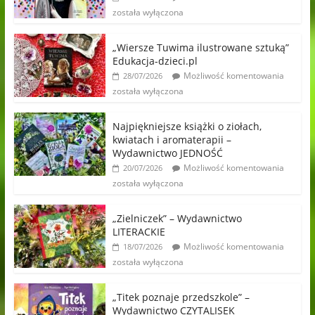
została wyłączona
„Wiersze Tuwima ilustrowane sztuką”
Edukacja-dzieci.pl
Możliwość komentowania
28/07/2026
została wyłączona
Najpiękniejsze książki o ziołach,
kwiatach i aromaterapii –
Wydawnictwo JEDNOŚĆ
Możliwość komentowania
20/07/2026
została wyłączona
„Zielniczek” – Wydawnictwo
LITERACKIE
Możliwość komentowania
18/07/2026
została wyłączona
„Titek poznaje przedszkole” –
Wydawnictwo CZYTALISEK