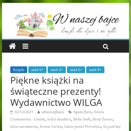
Książki
wiek 0+
wiek 3+
wiek 6+
wiek 9+
Piękne książki na
świąteczne prezenty!
Wydawnictwo WILGA
,
02/12/2021
wNaszejBajce
Agata Byra
Aniela
,
,
,
,
Cholewińska - Szkolik
artful doodlers
Bella Swift
Benji Davies
,
,
,
boże narodzenie
Emma Yarlett
Gdzie jesteś Precelsku
Gryzak łap