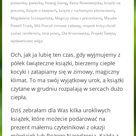
,
,
,
,
potworka
gwiazka
Hoang Giang
Kasia Nowowiejska
książki na
,
,
,
prezent
Ksiązki o świętach
książki z ruchomymi elementami
,
,
Magdalena Szczepańska
Magiczy sklep z prezentami
Maudie
,
,
Powell Truck
Miś Pracuś zimowe zabawy
mopsik króry chciał
,
,
,
,
zostać reniferem
nina jones
Ola Krzanowska
Projekt Święta
wydawnictwo wilga
Och, jak ja lubię ten czas, gdy wyjmujemy z
półek świąteczne książki, bierzemy ciepłe
kocyki i zatapiamy się w zimowy, magiczny
klimat. To ma swój wyjątkowy urok, a książki
czytane w grudniu rozpalają w sercach dużo
ciepła.
Dziś zebrałam dla Was kilka urokliwych
książek, które możecie podarować na
prezent małemu czytelnikowi z okazji
mikołajek lub Bożego Narodzenia. Każda z