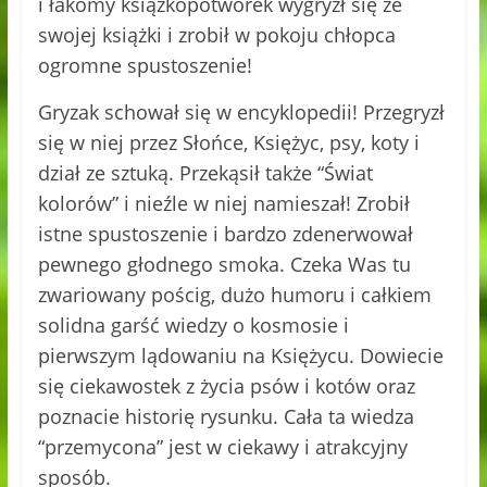
i łakomy książkopotworek wygryzł się ze
swojej książki i zrobił w pokoju chłopca
ogromne spustoszenie!
Gryzak schował się w encyklopedii! Przegryzł
się w niej przez Słońce, Księżyc, psy, koty i
dział ze sztuką. Przekąsił także “Świat
kolorów” i nieźle w niej namieszał! Zrobił
istne spustoszenie i bardzo zdenerwował
pewnego głodnego smoka. Czeka Was tu
zwariowany pościg, dużo humoru i całkiem
solidna garść wiedzy o kosmosie i
pierwszym lądowaniu na Księżycu. Dowiecie
się ciekawostek z życia psów i kotów oraz
poznacie historię rysunku. Cała ta wiedza
“przemycona” jest w ciekawy i atrakcyjny
sposób.