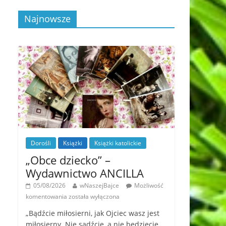
Najnowsze
Dorośli
Książki
Książki katolickie
„Obce dziecko” –
Wydawnictwo ANCILLA
05/08/2026
wNaszejBajce
Możliwość
komentowania
została wyłączona
„Bądźcie miłosierni, jak Ojciec wasz jest
miłosierny. Nie sądźcie, a nie będziecie