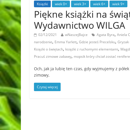
Książki
wiek 0+
wiek 3+
wiek 6+
wiek 9+
Piękne książki na świą
Wydawnictwo WILGA
,
02/12/2021
wNaszejBajce
Agata Byra
Aniela C
,
,
,
narodzenie
Emma Yarlett
Gdzie jesteś Precelsku
Gryzak 
,
,
Ksiązki o świętach
książki z ruchomymi elementami
Magda
,
Pracuś zimowe zabawy
mopsik króry chciał zostać renifer
Och, jak ja lubię ten czas, gdy wyjmujemy z półek
zimowy,
Czytaj więcej