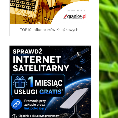
TOP10 Influencerów Książkowych