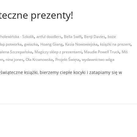
teczne prezenty!
,
,
,
,
holewińska - Szkolik
artful doodlers
Bella Swift
Benji Davies
boże
,
,
,
,
,
łap potworka
gwiazka
Hoang Giang
Kasia Nowowiejska
książki na prezent
,
,
,
lena Szczepańska
Magiczy sklep z prezentami
Maudie Powell Truck
Miś
,
,
,
,
em
nina jones
Ola Krzanowska
Projekt Święta
wydawnictwo wilga
 świąteczne książki, bierzemy ciepłe kocyki i zatapiamy się w