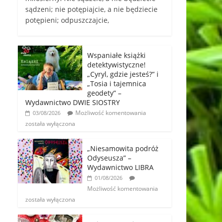
sądzeni; nie potępiajcie, a nie będziecie
potępieni; odpuszczajcie,
Wspaniałe książki
detektywistyczne!
„Cyryl, gdzie jesteś?” i
„Tosia i tajemnica
geodety” –
Wydawnictwo DWIE SIOSTRY
Możliwość komentowania
03/08/2026
została wyłączona
„Niesamowita podróż
Odyseusza” –
Wydawnictwo LIBRA
01/08/2026
Możliwość komentowania
została wyłączona