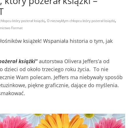
który pożerał książki –
T
,
,
chłopcu który pożerał książki
O niezwykłym chłopcu który pożerał książki
nictwo Format
ośników książek! Wspaniała historia o tym, jak
ożerał książki”
autorstwa Olivera Jeffers’a od
dzieci od około trzeciego roku życia. To nie
rdecznie Wam polecam. Jeffers ma niebywały sposób
etuzinkowe, piękne graficznie, dające do myślenia.
asmakować.