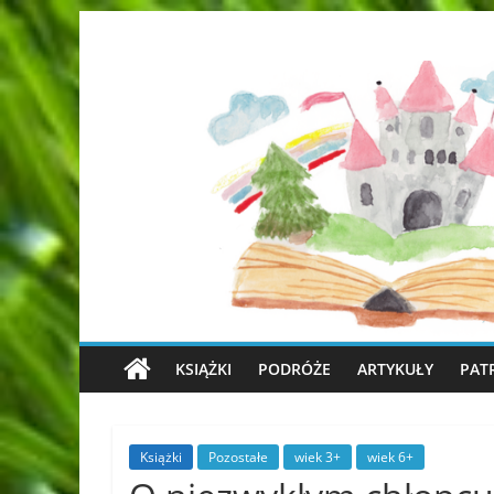
KSIĄŻKI
PODRÓŻE
ARTYKUŁY
PAT
Książki
Pozostałe
wiek 3+
wiek 6+