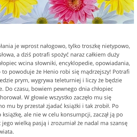
hłania je wprost nałogowo, tylko troszkę nietypowo,
łowa, a dziś potrafi spożyć naraz całkiem duży
hłopiec wcina słowniki, encyklopedie, opowiadania,
 to powoduje że Henio robi się mądrzejszy! Potrafi
edzie prym, wygrywa teleturniej i liczy że będzie
e. Do czasu, bowiem pewnego dnia chłopiec
achorował. W głowie wszystko zaczęło mu się
 mu by przestał zjadać książki i tak zrobił. Po
siążkę, ale nie w celu konsumpcji, zaczął ją po
t jego wielką pasją i zrozumiał że nadal ma szansę
wiata.