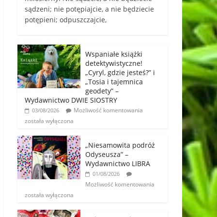
sądzeni; nie potępiajcie, a nie będziecie
potępieni; odpuszczajcie,
Wspaniałe książki
detektywistyczne!
„Cyryl, gdzie jesteś?” i
„Tosia i tajemnica
geodety” –
Wydawnictwo DWIE SIOSTRY
Możliwość komentowania
03/08/2026
została wyłączona
„Niesamowita podróż
Odyseusza” –
Wydawnictwo LIBRA
01/08/2026
Możliwość komentowania
została wyłączona