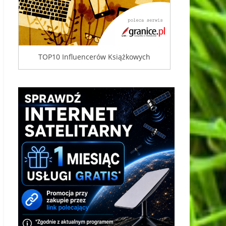
TOP10 Influencerów Książkowych