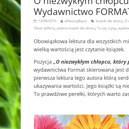
O niezwykłym chłopcu, 
Wydawnictwo FORMA
,
13/08/2019
wNaszejBajce
książki dla dzieci
O 
,
,
,
Oliver Jeffers
piękne książki dla dzieci
Tu się czyta
wydaw
Obowiązkowa lektura dla wszystkich mił
wielką wartością jest czytanie książek.
Pozycja
„O niezwykłym chłopcu, który p
wydawnictwa Format skierowana jest do 
pierwsza lektura tego autora którą se
ukazywania wartości. Jego książki są ni
To prawdziwe perełki, których warto z