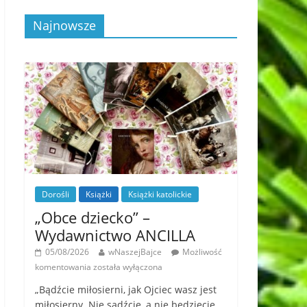
Najnowsze
Dorośli
Książki
Książki katolickie
„Obce dziecko” –
Wydawnictwo ANCILLA
05/08/2026
wNaszejBajce
Możliwość
komentowania
została wyłączona
„Bądźcie miłosierni, jak Ojciec wasz jest
miłosierny. Nie sądźcie, a nie będziecie