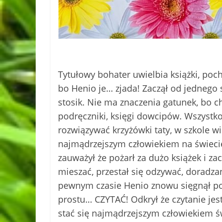
Tytułowy bohater uwielbia książki, poc
bo Henio je… zjada! Zaczął od jednego s
stosik. Nie ma znaczenia gatunek, bo c
podręczniki, księgi dowcipów. Wszystko
rozwiązywać krzyżówki taty, w szkole wi
najmądrzejszym człowiekiem na świeci
zauważył że pożarł za dużo książek i z
mieszać, przestał się odzywać, doradzano
pewnym czasie Henio znowu sięgnął po k
prostu… CZYTAĆ! Odkrył że czytanie jes
stać się najmądrzejszym człowiekiem ś