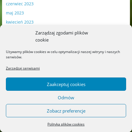
czerwiec 2023
maj 2023
kwiecień 2023
marzec 2023
Zarządzaj zgodami plików
cookie
luty 2023
styczeń 2023
Używamy plików cookies w celu optymalizacji naszej witryny i naszych
serwisów.
grudzień 2022
listopad 2022
Zarządzaj serwisami
październik 2022
Zaakceptuj cookies
wrzesień 2022
sierpień 2022
Odmów
lipiec 2022
Zobacz preferencje
czerwiec 2022
maj 2022
Polityka plików cookies
kwiecień 2022