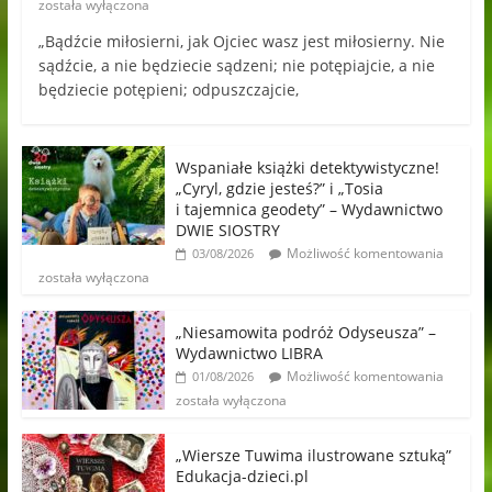
została wyłączona
„Bądźcie miłosierni, jak Ojciec wasz jest miłosierny. Nie
sądźcie, a nie będziecie sądzeni; nie potępiajcie, a nie
będziecie potępieni; odpuszczajcie,
Wspaniałe książki detektywistyczne!
„Cyryl, gdzie jesteś?” i „Tosia
i tajemnica geodety” – Wydawnictwo
DWIE SIOSTRY
Możliwość komentowania
03/08/2026
została wyłączona
„Niesamowita podróż Odyseusza” –
Wydawnictwo LIBRA
Możliwość komentowania
01/08/2026
została wyłączona
„Wiersze Tuwima ilustrowane sztuką”
Edukacja-dzieci.pl