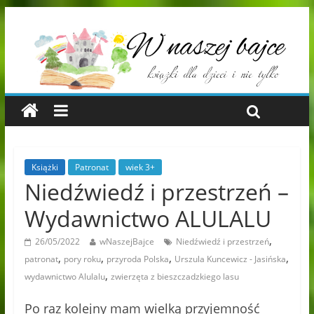
Książki
Patronat
wiek 3+
Niedźwiedź i przestrzeń –
Wydawnictwo ALULALU
,
26/05/2022
wNaszejBajce
Niedźwiedź i przestrzeń
,
,
,
,
patronat
pory roku
przyroda Polska
Urszula Kuncewicz - Jasińska
,
wydawnictwo Alulalu
zwierzęta z bieszczadzkiego lasu
Po raz kolejny mam wielką przyjemność