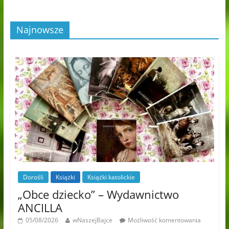
Najnowsze
Dorośli
Książki
Książki katolickie
„Obce dziecko” – Wydawnictwo
ANCILLA
05/08/2026
wNaszejBajce
Możliwość komentowania