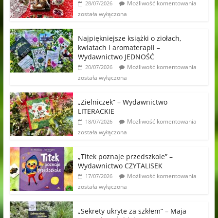
Możliwość komentowania
28/07/2026
została wyłączona
Najpiękniejsze książki o ziołach,
kwiatach i aromaterapii –
Wydawnictwo JEDNOŚĆ
Możliwość komentowania
20/07/2026
została wyłączona
„Zielniczek” – Wydawnictwo
LITERACKIE
Możliwość komentowania
18/07/2026
została wyłączona
„Titek poznaje przedszkole” –
Wydawnictwo CZYTALISEK
Możliwość komentowania
17/07/2026
została wyłączona
„Sekrety ukryte za szkłem” – Maja