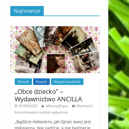
Najnowsze
Dorośli
Książki
Książki katolickie
„Obce dziecko” –
Wydawnictwo ANCILLA
05/08/2026
wNaszejBajce
Możliwość
komentowania
została wyłączona
„Bądźcie miłosierni, jak Ojciec wasz jest
miłosierny. Nie sądźcie, a nie będziecie