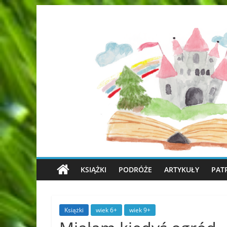
KSIĄŻKI
PODRÓŻE
ARTYKUŁY
PAT
Książki
wiek 6+
wiek 9+