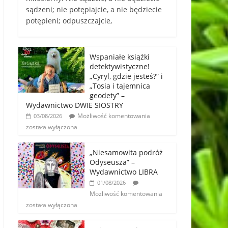
sądzeni; nie potępiajcie, a nie będziecie
potępieni; odpuszczajcie,
Wspaniałe książki
detektywistyczne!
„Cyryl, gdzie jesteś?” i
„Tosia i tajemnica
geodety” –
Wydawnictwo DWIE SIOSTRY
Możliwość komentowania
03/08/2026
została wyłączona
„Niesamowita podróż
Odyseusza” –
Wydawnictwo LIBRA
01/08/2026
Możliwość komentowania
została wyłączona