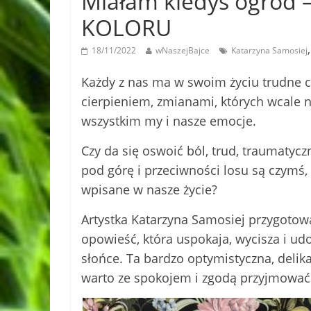
Miałam kiedyś ogród
KOLORU
18/11/2022
wNaszejBajce
Katarzyna Samosiej
Każdy z nas ma w swoim życiu trudne c
cierpieniem, zmianami, których wcale ni
wszystkim my i nasze emocje.
Czy da się oswoić ból, trud, traumatyczn
pod górę i przeciwności losu są czymś, 
wpisane w nasze życie?
Artystka Katarzyna Samosiej przygoto
opowieść, która uspokaja, wycisza i u
słońce. Ta bardzo optymistyczna, delika
warto ze spokojem i zgodą przyjmować t