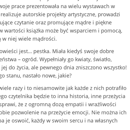
. Swoje prace prezentowała na wielu wystawach w
 realizuje autorskie projekty artystyczne, prowadzi
agujące czytanie oraz promujące mądre i piękne
na w wartości książka może być wsparciem i pomocą,
dą w niej wiele mądrości.
owieści jest… pestka. Miała kiedyś swoje dobre
eństwa – ogród. Wypełniały go kwiaty, światło,
o jej do życia, ale pewnego dnia zniszczono wszystko!
go stanu, nastało nowe, jakie?
iele razy i to niesamowite jak każde z nich potrafiło
go czytelnika będzie to inna historia, inne przeżycia
 sprawi, że z ogromną dozą empatii i wrażliwości
sobie pozwolenie na przeżycie emocji. Nie można ich
ba je oswoić, każdy w swoim sercu i na własnych