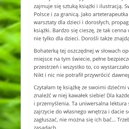
zajmuje się sztuką książki i ilustracją
Polsce i za granicą. Jako arteterapeutka
warsztaty dla dzieci i dorosłych, prop
książki. Bardzo się cieszę, że tak cen
nie tylko dla dzieci. Dorośli także znaj
Bohaterką tej oszczędnej w słowach op
miejsce na tym świecie, pełne bezpiecz
przestrzeń i wszystko to, co wystarczał
Nikt i nic nie potrafił przywrócić dawne
Czytałam tę książkę ze swoimi dziećmi w
znaleźć w niej kawałek siebie! Dla każde
i przemyślenia. Ta uniwersalna lektura
zajrzycie do własnego wnętrza i dacie 
zagłuszać, nie można się ich bać… Trze
zasadach.