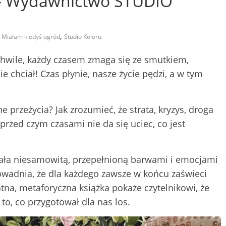
 – Wydawnictwo STUDIO
,
,
Miałam kiedyś ogród
Studio Koloru
hwile, każdy czasem zmaga się ze smutkiem,
e chciał! Czas płynie, nasze życie pędzi, a w tym
e przeżycia? Jak zrozumieć, że strata, kryzys, droga
przed czym czasami nie da się uciec, co jest
wała niesamowitą, przepełnioną barwami i emocjami
dowadnia, że dla każdego zawsze w końcu zaświeci
tna, metaforyczna książka pokaże czytelnikowi, że
o, co przygotował dla nas los.