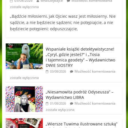
05/08/2026
wNaszejBajce
Możliwość komentowania
została wyłączona
„Bądźcie miłosierni, jak Ojciec wasz jest miłosierny. Nie
sądźcie, a nie będziecie sądzeni; nie potępiajcie, a nie
będziecie potępieni; odpuszczajcie,
Wspaniałe książki detektywistyczne!
„Cyryl, gdzie jesteś?” i „Tosia
i tajemnica geodety” – Wydawnictwo
DWIE SIOSTRY
Możliwość komentowania
03/08/2026
została wyłączona
„Niesamowita podróż Odyseusza” –
Wydawnictwo LIBRA
Możliwość komentowania
01/08/2026
została wyłączona
„Wiersze Tuwima ilustrowane sztuką”