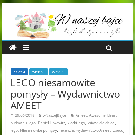
Książki
wiek 6+
wiek 9+
LEGO niesamowite
pomysły – Wydawnictwo
AMEET
,
,
29/06/2018
wNaszejBajce
Ameet
Awesome Ideas
,
,
,
,
budowle z lego
Daniel Lipkowitz
klocki lego
książki dla dzieci
,
,
,
,
lego
Niesamowite pomysły
recenzja
wydawnictwo Ameet
zbuduj