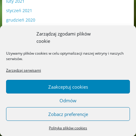
luty 2021
styczeń 2021
grudzień 2020
listopad 2020
Zarządzaj zgodami plików
październik 2020
cookie
wrzesień 2020
Używamy plików cookies w celu optymalizacji naszej witryny i naszych
sierpień 2020
serwisów.
lipiec 2020
Zarządzaj serwisami
czerwiec 2020
maj 2020
Zaakceptuj cookies
kwiecień 2020
Odmów
marzec 2020
Zobacz preferencje
luty 2020
styczeń 2020
Polityka plików cookies
grudzień 2019