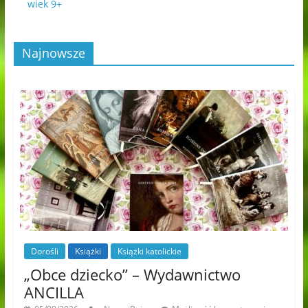
wiek 9+
Najnowsze
Dorośli
Książki
Książki katolickie
„Obce dziecko” – Wydawnictwo
ANCILLA