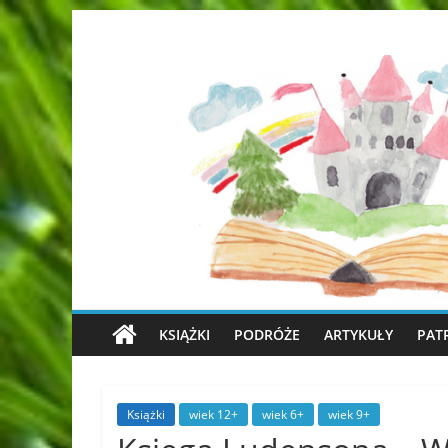
KSIĄŻKI
PODRÓŻE
ARTYKUŁY
PAT
Książki
wiek 12+
wiek 6+
wiek 9+