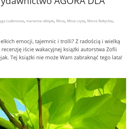
Wydawnictwo AGORA DLA
,
,
,
,
,
ięga Ludensona
marianna oklejak
Misia
Misia czyta
Morze Bałtyckie
elkich emocji, tajemnic i trolli? Z radością i wielką
ecenzję iście wakacyjnej książki autorstwa Zofii
ejak. Tej książki nie może Wam zabraknąć tego lata!