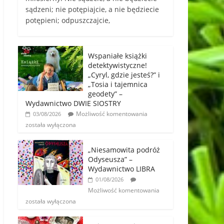
sądzeni; nie potępiajcie, a nie będziecie
potępieni; odpuszczajcie,
Wspaniałe książki
detektywistyczne!
„Cyryl, gdzie jesteś?” i
„Tosia i tajemnica
geodety” –
Wydawnictwo DWIE SIOSTRY
Możliwość komentowania
03/08/2026
została wyłączona
„Niesamowita podróż
Odyseusza” –
Wydawnictwo LIBRA
01/08/2026
Możliwość komentowania
została wyłączona