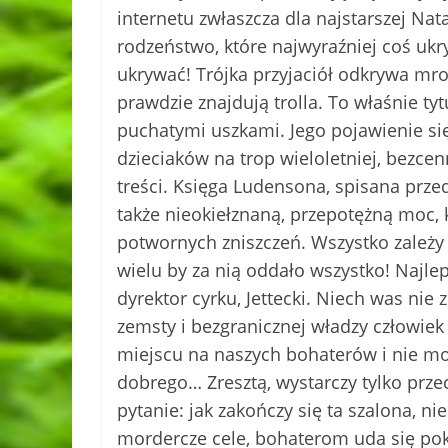
internetu zwłaszcza dla najstarszej Nat
rodzeństwo, które najwyraźniej coś uk
ukrywać! Trójka przyjaciół odkrywa mroc
prawdzie znajdują trolla. To właśnie t
puchatymi uszkami. Jego pojawienie si
dzieciaków na trop wieloletniej, bezcen
treści. Księga Ludensona, spisana prze
także nieokiełznaną, przepotężną moc, 
potwornych zniszczeń. Wszystko zależy o
wielu by za nią oddało wszystko! Najle
dyrektor cyrku, Jettecki. Niech was nie
zemsty i bezgranicznej władzy człowie
miejscu na naszych bohaterów i nie mo
dobrego… Zresztą, wystarczy tylko przecz
pytanie: jak zakończy się ta szalona, n
mordercze cele, bohaterom uda się po