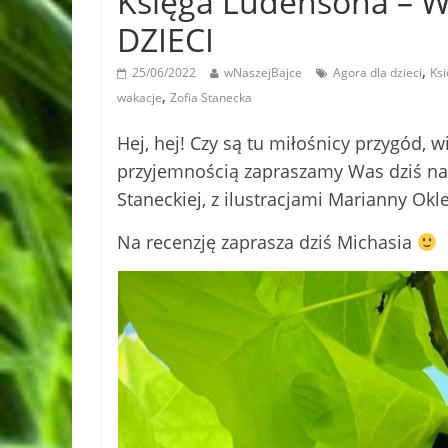
Księga Ludensona – 
DZIECI
,
25/06/2022
wNaszejBajce
Agora dla dzieci
Ks
,
wakacje
Zofia Stanecka
Hej, hej! Czy są tu miłośnicy przygód, wi
przyjemnością zapraszamy Was dziś na r
Staneckiej, z ilustracjami Marianny Okl
Na recenzję zaprasza dziś Michasia