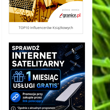
TOP10 Influencerów Książkowych