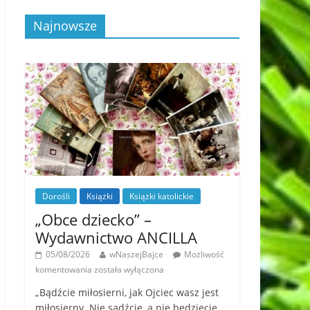
Najnowsze
Dorośli
Książki
Książki katolickie
„Obce dziecko” –
Wydawnictwo ANCILLA
05/08/2026
wNaszejBajce
Możliwość
komentowania
została wyłączona
„Bądźcie miłosierni, jak Ojciec wasz jest
miłosierny. Nie sądźcie, a nie będziecie