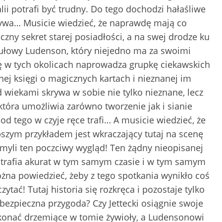
alii potrafi być trudny. Do tego dochodzi hałaśliwe
rywa… Musicie wiedzieć, że naprawdę mają co
zny sekret starej posiadłości, a na swej drodze ku
ytułowy Ludenson, który niejedno ma za swoimi
ę w tych okolicach naprowadza grupkę ciekawskich
nej księgi o magicznych kartach i nieznanej im
d wiekami skrywa w sobie nie tylko nieznane, lecz
która umożliwia zarówno tworzenie jak i sianie
d tego w czyje ręce trafi… A musicie wiedzieć, że
pszym przykładem jest wkraczający tutaj na scenę
 zmyli ten poczciwy wygląd! Ten żądny nieopisanej
k trafia akurat w tym samym czasie i w tym samym
żna powiedzieć, żeby z tego spotkania wynikło coś
ytać! Tutaj historia się rozkręca i pozostaje tylko
iebezpieczna przygoda? Czy Jettecki osiągnie swoje
konać drzemiące w tomie żywioły, a Ludensonowi