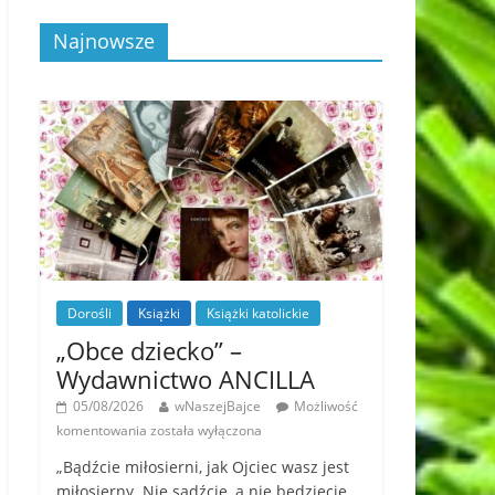
Najnowsze
Dorośli
Książki
Książki katolickie
„Obce dziecko” –
Wydawnictwo ANCILLA
05/08/2026
wNaszejBajce
Możliwość
komentowania
została wyłączona
„Bądźcie miłosierni, jak Ojciec wasz jest
miłosierny. Nie sądźcie, a nie będziecie