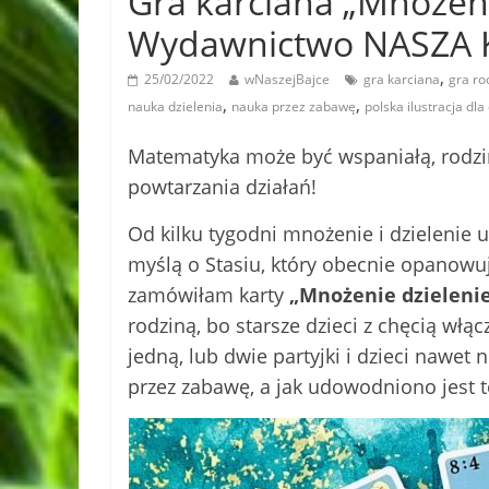
Gra karciana „Mnożenie
Wydawnictwo NASZA 
,
25/02/2022
wNaszejBajce
gra karciana
gra ro
,
,
nauka dzielenia
nauka przez zabawę
polska ilustracja dla 
Matematyka może być wspaniałą, rodzi
powtarzania działań!
Od kilku tygodni mnożenie i dzielenie 
myślą o Stasiu, który obecnie opanowu
zamówiłam karty
„Mnożenie dzielenie
rodziną, bo starsze dzieci z chęcią włą
jedną, lub dwie partyjki i dzieci nawet
przez zabawę, a jak udowodniono jest t