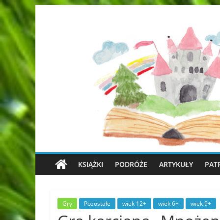
KSIĄŻKI
PODRÓŻE
ARTYKUŁY
PAT
Gry
Pozostałe
wiek 12+
wiek 6+
wiek 9+