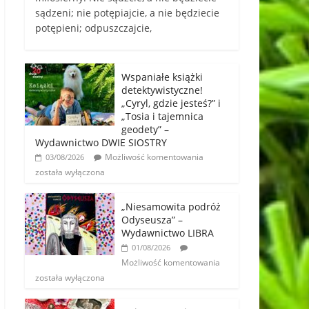
sądzeni; nie potępiajcie, a nie będziecie
potępieni; odpuszczajcie,
Wspaniałe książki
detektywistyczne!
„Cyryl, gdzie jesteś?” i
„Tosia i tajemnica
geodety” –
Wydawnictwo DWIE SIOSTRY
Możliwość komentowania
03/08/2026
została wyłączona
„Niesamowita podróż
Odyseusza” –
Wydawnictwo LIBRA
01/08/2026
Możliwość komentowania
została wyłączona