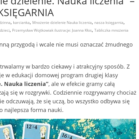
 dzielenie. Nauka liczenia” –
KSIĘGARNIA
,
,
,
,
dzinna
karcianka
Mnożenie dzielenie Nauka liczenia
nasza księgarnia
,
,
dzieci
Przemysław Wojtkowiak ilustracje: Joanna Kłos
Tabliczka mnożenia
nną przygodą i wcale nie musi oznaczać żmudnego
utrwalamy w bardzo ciekawy i atrakcyjny sposób. Z
je w edukacji domowej program drugiej klasy
. Nauka liczenia”
, ale w efekcie gramy całą
czają się w rozgrywki. Codziennie rozgrywamy chociaż
 nie odczuwają, że się uczą, bo wszystko odbywa się
o najlepsza forma nauki.