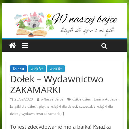
Książki
wiek 3+
wiek 6+
Dołek – Wydawnictwo
ZAKAMARKI
,
,
25/02/2020
wNaszejBajce
dzikie dzieci
Emma Adbage
,
,
książki dla dzieci
piękne książki dla dzieci
szwedzkie książki dla
,
,
dzieci
wydawnictwo zakamarki
]
To jest zdecydowanie moja bajka! Książka