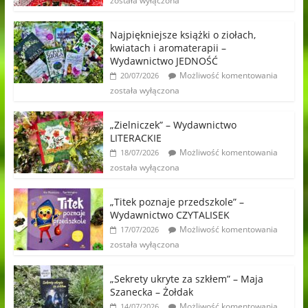
została wyłączona
Najpiękniejsze książki o ziołach,
kwiatach i aromaterapii –
Wydawnictwo JEDNOŚĆ
Możliwość komentowania
20/07/2026
została wyłączona
„Zielniczek” – Wydawnictwo
LITERACKIE
Możliwość komentowania
18/07/2026
została wyłączona
„Titek poznaje przedszkole” –
Wydawnictwo CZYTALISEK
Możliwość komentowania
17/07/2026
została wyłączona
„Sekrety ukryte za szkłem” – Maja
Szanecka – Żołdak
Możliwość komentowania
14/07/2026