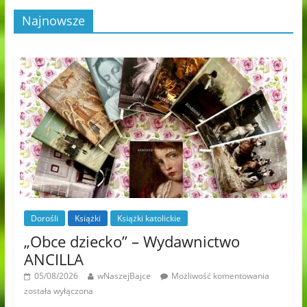
Najnowsze
Dorośli
Książki
Książki katolickie
„Obce dziecko” – Wydawnictwo
ANCILLA
05/08/2026
wNaszejBajce
Możliwość komentowania
została wyłączona