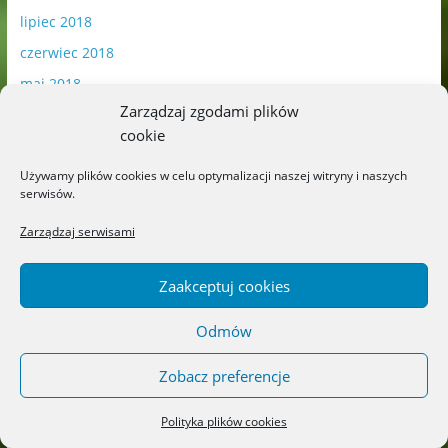
lipiec 2018
czerwiec 2018
maj 2018
Zarządzaj zgodami plików
kwiecień 2018
cookie
marzec 2018
Używamy plików cookies w celu optymalizacji naszej witryny i naszych
luty 2018
serwisów.
styczeń 2018
Zarządzaj serwisami
grudzień 2017
listopad 2017
Zaakceptuj cookies
październik 2017
Odmów
wrzesień 2017
sierpień 2017
Zobacz preferencje
lipiec 2017
Polityka plików cookies
czerwiec 2017