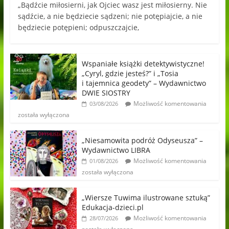
„Bądźcie miłosierni, jak Ojciec wasz jest miłosierny. Nie
sądźcie, a nie będziecie sądzeni; nie potępiajcie, a nie
będziecie potępieni; odpuszczajcie,
Wspaniałe książki detektywistyczne!
„Cyryl, gdzie jesteś?” i „Tosia
i tajemnica geodety” – Wydawnictwo
DWIE SIOSTRY
Możliwość komentowania
03/08/2026
została wyłączona
„Niesamowita podróż Odyseusza” –
Wydawnictwo LIBRA
Możliwość komentowania
01/08/2026
została wyłączona
„Wiersze Tuwima ilustrowane sztuką”
Edukacja-dzieci.pl
Możliwość komentowania
28/07/2026