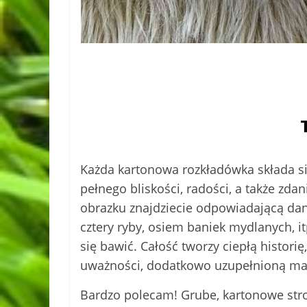
Każda kartonowa rozkładówka składa się
pełnego bliskości, radości, a także zd
obrazku znajdziecie odpowiadającą dane
cztery ryby, osiem baniek mydlanych, it
się bawić. Całość tworzy ciepłą histori
uważności, dodatkowo uzupełnioną mał
Bardzo polecam! Grube, kartonowe stro