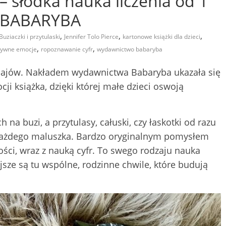
 – słodka nauka liczenia od 1
o BABARYBA
,
,
,
Buziaczki i przytulaski
Jennifer Tolo Pierce
kartonowe książki dla dzieci
,
,
tywne emocje
ropoznawanie cyfr
wydawnictwo babaryba
jnajów. Nakładem wydawnictwa Babaryba ukazała się
ji książka, dzięki której małe dzieci oswoją
h na buzi, a przytulasy, całuski, czy łaskotki od razu
 każdego maluszka. Bardzo oryginalnym pomysłem
ułości, wraz z nauką cyfr. To swego rodzaju nauka
sze są tu wspólne, rodzinne chwile, które budują