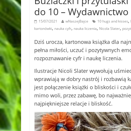
Buziaczki i przytulaski
do 10 – Wydawnictw
,
15/07/2021
wNaszejBajce
10 hugs and kisses
,
,
,
,
kartonówki
nauka cyfr
nauka liczenia
Nicola Slater
pozy
Dziś urocza, kartonowa książka dla na
pełna miłości, uczuć i pozytywnych emoc
rozpoznawanie cyfr i naukę liczenia.
Ilustracje Nicoli Slater wywołują uśmiec
wprawiają w dobry nastrój i rozbawią
jest połączenie książki o bliskości i cz
mimo woli, przez zabawę, bo najważniej
najpiękniejsze relacje i bliskość.