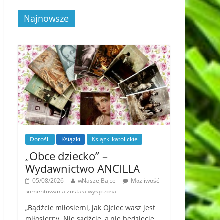
Najnowsze
Dorośli
Książki
Książki katolickie
„Obce dziecko” –
Wydawnictwo ANCILLA
05/08/2026
wNaszejBajce
Możliwość
komentowania
została wyłączona
„Bądźcie miłosierni, jak Ojciec wasz jest
miłosierny. Nie sądźcie, a nie będziecie