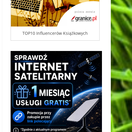
TOP10 Influencerów Książkowych