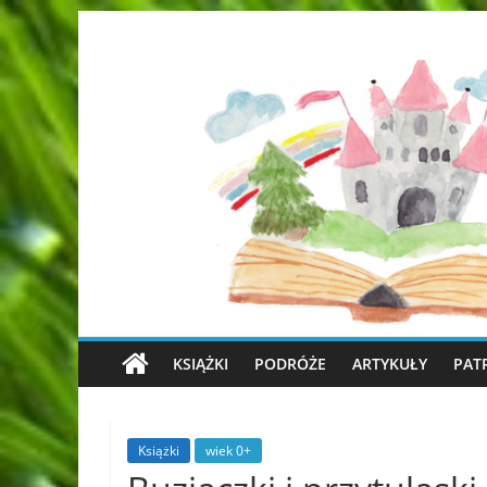
KSIĄŻKI
PODRÓŻE
ARTYKUŁY
PAT
Książki
wiek 0+