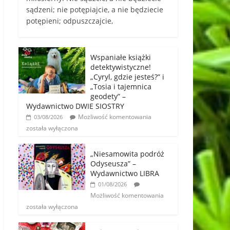
sądzeni; nie potępiajcie, a nie będziecie
potępieni; odpuszczajcie,
Wspaniałe książki
detektywistyczne!
„Cyryl, gdzie jesteś?” i
„Tosia i tajemnica
geodety” –
Wydawnictwo DWIE SIOSTRY
Możliwość komentowania
03/08/2026
została wyłączona
„Niesamowita podróż
Odyseusza” –
Wydawnictwo LIBRA
01/08/2026
Możliwość komentowania
została wyłączona