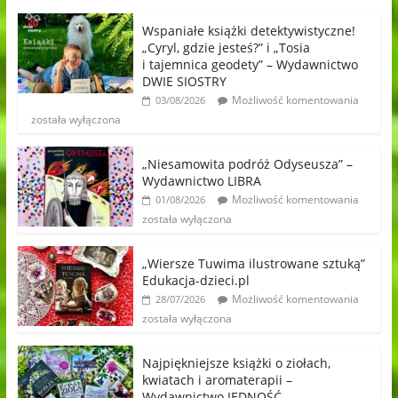
Wspaniałe książki detektywistyczne!
„Cyryl, gdzie jesteś?” i „Tosia
i tajemnica geodety” – Wydawnictwo
DWIE SIOSTRY
Możliwość komentowania
03/08/2026
została wyłączona
„Niesamowita podróż Odyseusza” –
Wydawnictwo LIBRA
Możliwość komentowania
01/08/2026
została wyłączona
„Wiersze Tuwima ilustrowane sztuką”
Edukacja-dzieci.pl
Możliwość komentowania
28/07/2026
została wyłączona
Najpiękniejsze książki o ziołach,
kwiatach i aromaterapii –
Wydawnictwo JEDNOŚĆ