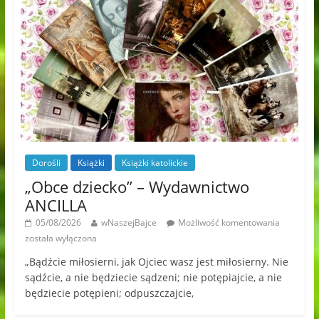
Dorośli
Książki
Książki katolickie
„Obce dziecko” – Wydawnictwo
ANCILLA
05/08/2026
wNaszejBajce
Możliwość komentowania
została wyłączona
„Bądźcie miłosierni, jak Ojciec wasz jest miłosierny. Nie
sądźcie, a nie będziecie sądzeni; nie potępiajcie, a nie
będziecie potępieni; odpuszczajcie,