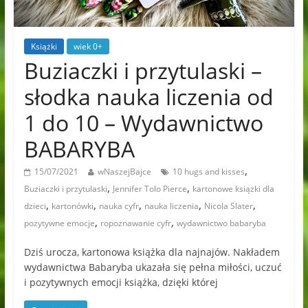
Książki
wiek 0+
Buziaczki i przytulaski –
słodka nauka liczenia od
1 do 10 – Wydawnictwo
BABARYBA
,
15/07/2021
wNaszejBajce
10 hugs and kisses
,
,
Buziaczki i przytulaski
Jennifer Tolo Pierce
kartonowe książki dla
,
,
,
,
,
dzieci
kartonówki
nauka cyfr
nauka liczenia
Nicola Slater
,
,
pozytywne emocje
ropoznawanie cyfr
wydawnictwo babaryba
Dziś urocza, kartonowa książka dla najnajów. Nakładem
wydawnictwa Babaryba ukazała się pełna miłości, uczuć
i pozytywnych emocji książka, dzięki której