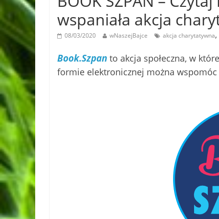
BOOK SZPAN – Czytaj ks
wspaniała akcja chary
,
08/03/2020
wNaszejBajce
akcja charytatywna
Book.Szpan
to akcja społeczna, w któr
formie elektronicznej można wspomóc 