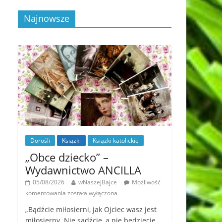
Najnowsze
Dorośli
Książki
Książki katolickie
„Obce dziecko” –
Wydawnictwo ANCILLA
05/08/2026
wNaszejBajce
Możliwość
komentowania
została wyłączona
„Bądźcie miłosierni, jak Ojciec wasz jest
miłosierny. Nie sądźcie, a nie będziecie