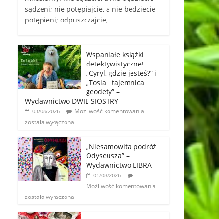
sądzeni; nie potępiajcie, a nie będziecie
potępieni; odpuszczajcie,
Wspaniałe książki
detektywistyczne!
„Cyryl, gdzie jesteś?” i
„Tosia i tajemnica
geodety” –
Wydawnictwo DWIE SIOSTRY
Możliwość komentowania
03/08/2026
została wyłączona
„Niesamowita podróż
Odyseusza” –
Wydawnictwo LIBRA
01/08/2026
Możliwość komentowania
została wyłączona