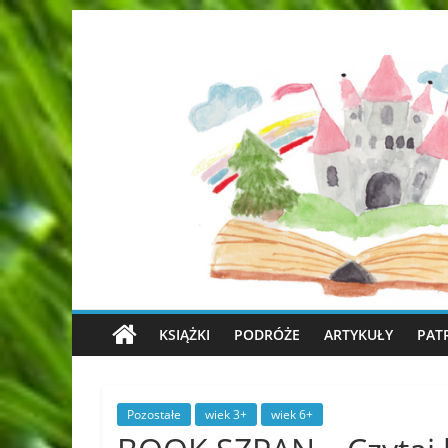
KSIĄŻKI
PODRÓŻE
ARTYKUŁY
PAT
Pozostałe
wiek 3+
wiek 6+