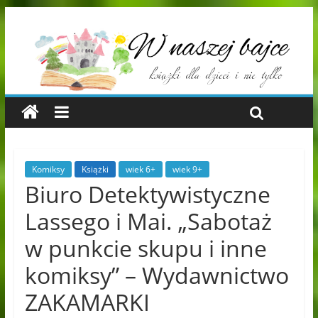
Komiksy
Książki
wiek 6+
wiek 9+
Biuro Detektywistyczne
Lassego i Mai. „Sabotaż
w punkcie skupu i inne
komiksy” – Wydawnictwo
ZAKAMARKI