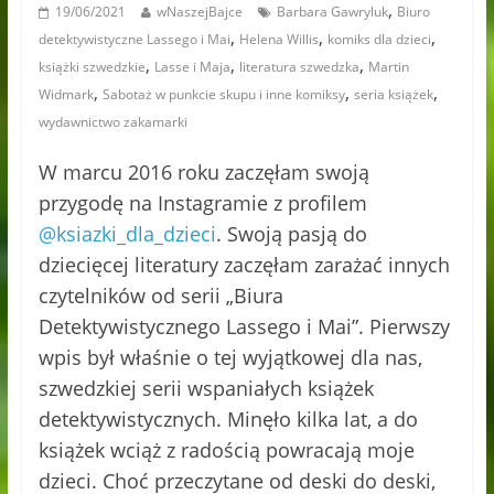
,
19/06/2021
wNaszejBajce
Barbara Gawryluk
Biuro
,
,
,
detektywistyczne Lassego i Mai
Helena Willis
komiks dla dzieci
,
,
,
książki szwedzkie
Lasse i Maja
literatura szwedzka
Martin
,
,
,
Widmark
Sabotaż w punkcie skupu i inne komiksy
seria książek
wydawnictwo zakamarki
W marcu 2016 roku zaczęłam swoją
przygodę na Instagramie z profilem
@ksiazki_dla_dzieci
. Swoją pasją do
dziecięcej literatury zaczęłam zarażać innych
czytelników od serii „Biura
Detektywistycznego Lassego i Mai”. Pierwszy
wpis był właśnie o tej wyjątkowej dla nas,
szwedzkiej serii wspaniałych książek
detektywistycznych. Minęło kilka lat, a do
książek wciąż z radością powracają moje
dzieci. Choć przeczytane od deski do deski,