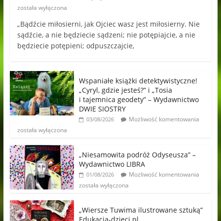
została wyłączona
„Bądźcie miłosierni, jak Ojciec wasz jest miłosierny. Nie
sądźcie, a nie będziecie sądzeni; nie potępiajcie, a nie
będziecie potępieni; odpuszczajcie,
Wspaniałe książki detektywistyczne!
„Cyryl, gdzie jesteś?” i „Tosia
i tajemnica geodety” – Wydawnictwo
DWIE SIOSTRY
Możliwość komentowania
03/08/2026
została wyłączona
„Niesamowita podróż Odyseusza” –
Wydawnictwo LIBRA
Możliwość komentowania
01/08/2026
została wyłączona
„Wiersze Tuwima ilustrowane sztuką”
Edukacja-dzieci.pl