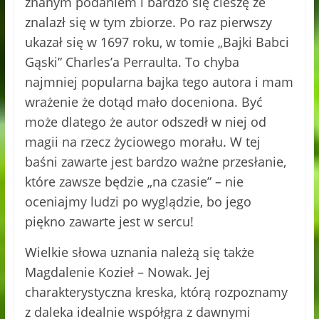
znanym podaniem i bardzo się cieszę że
znalazł się w tym zbiorze. Po raz pierwszy
ukazał się w 1697 roku, w tomie „Bajki Babci
Gąski” Charles’a Perraulta. To chyba
najmniej popularna bajka tego autora i mam
wrażenie że dotąd mało doceniona. Być
może dlatego że autor odszedł w niej od
magii na rzecz życiowego morału. W tej
baśni zawarte jest bardzo ważne przesłanie,
które zawsze będzie „na czasie” – nie
oceniajmy ludzi po wyglądzie, bo jego
piękno zawarte jest w sercu!
Wielkie słowa uznania należą się także
Magdalenie Kozieł – Nowak. Jej
charakterystyczna kreska, którą rozpoznamy
z daleka idealnie współgra z dawnymi