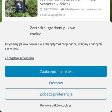
Szanecka – Żołdak
Możliwość komentowania
14/07/2026
została wyłączona
Zarządzaj zgodami plików
cookie
Archiwa
Używamy plików cookies w celu optymalizacji naszej witryny i naszych
sierpień 2026
serwisów.
lipiec 2026
Zarządzaj serwisami
czerwiec 2026
maj 2026
Zaakceptuj cookies
kwiecień 2026
Odmów
marzec 2026
Zobacz preferencje
luty 2026
styczeń 2026
Polityka plików cookies
grudzień 2025