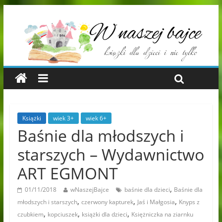
Książki
wiek 3+
wiek 6+
Baśnie dla młodszych i
starszych – Wydawnictwo
ART EGMONT
,
01/11/2018
wNaszejBajce
baśnie dla dzieci
Baśnie dla
,
,
,
młodszych i starszych
czerwony kapturek
Jaś i Małgosia
Knyps z
,
,
,
czubkiem
kopciuszek
książki dla dzieci
Księżniczka na ziarnku