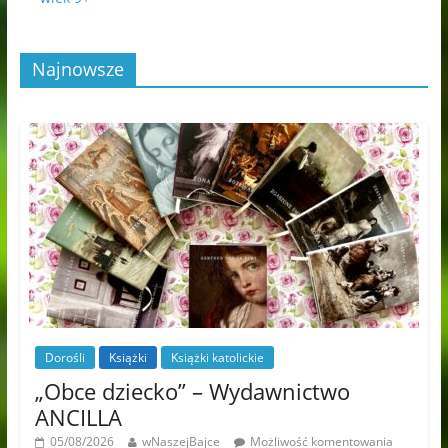
Najnowsze
Dorośli
Książki
Książki katolickie
„Obce dziecko” – Wydawnictwo
ANCILLA
05/08/2026
wNaszejBajce
Możliwość komentowania